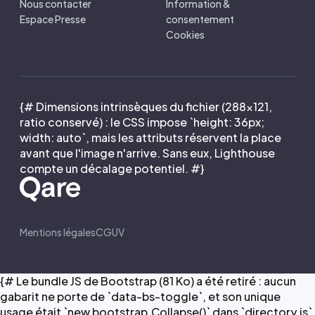
Nous contacter
Information &
Espace Presse
consentement
Cookies
{# Dimensions intrinsèques du fichier (288×121,
ratio conservé) : le CSS impose `height: 36px;
width: auto`, mais les attributs réservent la place
avant que l'image n'arrive. Sans eux, Lighthouse
compte un décalage potentiel. #}
Mentions légales
CGUV
{# Le bundle JS de Bootstrap (81 Ko) a été retiré : aucun
gabarit ne porte de `data-bs-toggle`, et son unique
usage était `new bootstrap.Collapse()` dans `directory.js`