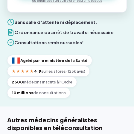
ou choisissez un autre créneau ci-dessous
Sans salle d'attente ni déplacement.
Ordonnance ou arrêt de travail si nécessaire
Consultations remboursables
*
Agréé par le ministère de la Santé
★★★★★
4,9
sur les stores (125k avis)
2 500
médecins inscrits à l'Ordre
10 millions
de consultations
Autres médecins généralistes
disponibles en téléconsultation