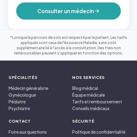
Consulter un médecin
*Lorsque le parcours de soin est respecté par le patient. Les tarifs
appliqués sont ceux de l'Assurance Maladie, sans coût
supplémentaire lié à l'accès à la consultation. Des frais non
remboursables peuvent s'appliquer en fonction des options.
SPÉCIALITÉS
NOS SERVICES
Médecin généraliste
Blog médical
Gynécologue
Équipe médicale
Pédiatre
Tarifs et remboursement
Psychiatre
Conseils médicaux
CONTACT
SÉCURITÉ
Foire aux questions
Politique de confidentialité