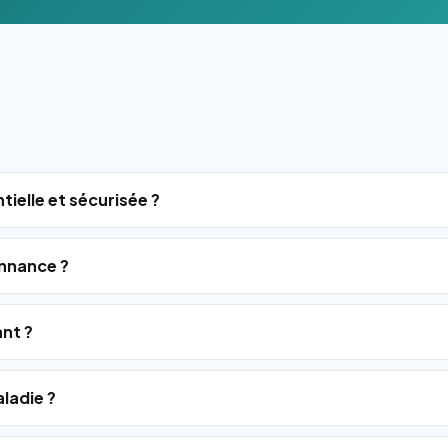
tielle et sécurisée ?
nnance ?
ant ?
ladie ?