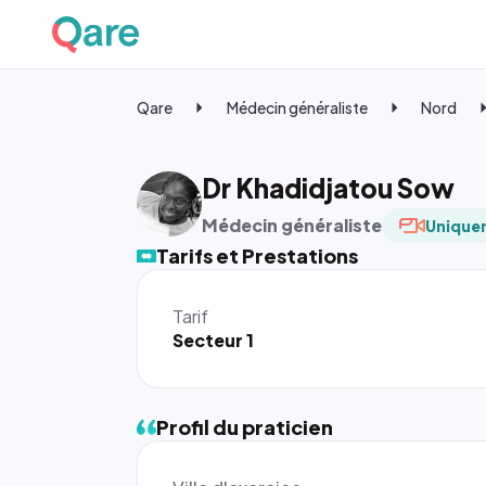
Qare
Médecin généraliste
Nord
Dr Khadidjatou Sow
Médecin généraliste
Uniquem
Tarifs et Prestations
Tarif
Secteur 1
Profil du praticien