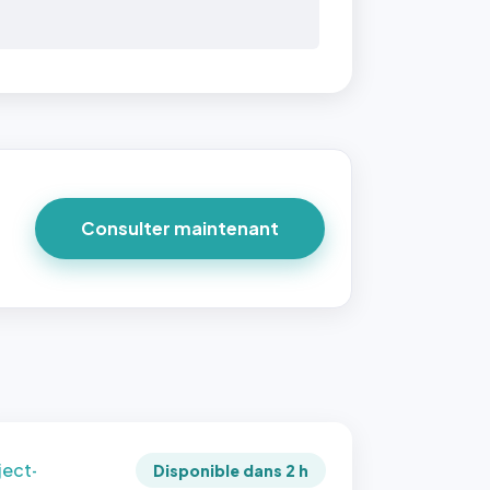
 40×40
taille
due par
ofile-
ture`,
Consulter maintenant
un
ort 1:1
 reste
e à
tes les
les
sque la
to est
adrée
ject-
Disponible dans 2 h