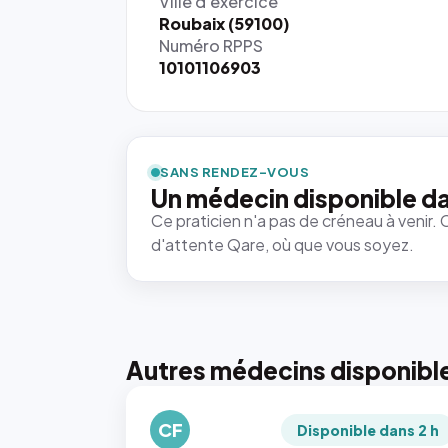
Ville d'exercice
Roubaix (59100)
Numéro RPPS
10101106903
SANS RENDEZ-VOUS
Un médecin disponible d
Ce praticien n'a pas de créneau à venir. 
d'attente Qare, où que vous soyez.
Autres médecins disponibl
CF
Disponible dans 2 h