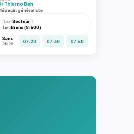
 cover`.
Dr Thierno Bah
s ces
Médecin généraliste
ributs
Tarif
Secteur 1
igateur
Lieu
Brens (81600)
réserve
Sam.
la
07:20
07:30
07:50
08/08
ce, et
taient
trois
nières
ges de
nnuaire
s ce
. #}