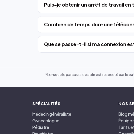
Puis-je obtenir un arrêt de travail en
Combien de temps dure une télécons
Que se passe-t-il si ma connexion est
*Lorsque le parcours de soin est respecté par le pat
SPÉCIALITÉS
NOS S
Médecin généraliste
Blog mé
Gynécologue
Équipe 
Pédiatre
Tarifs 
Psychiatre
Conseil