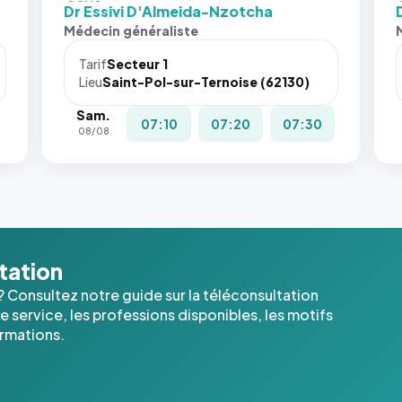
fit: cover`.
fit:
Dr Essivi D'Almeida-Nzotcha
Sans ces
San
Médecin généraliste
attributs
att
le
le
Tarif
Secteur 1
navigateur
nav
Lieu
Saint-Pol-sur-Ternoise (62130)
ne réserve
ne 
Sam.
pas la
pas 
07:10
07:20
07:30
08/08
place, et
pla
c'étaient
c'é
les trois
les 
dernières
der
images de
ima
l'annuaire
l'a
dans ce
dan
ltation
cas. #}
cas
? Consultez notre guide sur la téléconsultation
 service, les professions disponibles, les motifs
ormations.