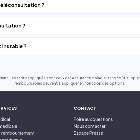
 téléconsultation ?
ultation ?
 instable ?
ient. Les tarifs appliqués sont ceux de l'Assurance Maladie, sans coût suppléme
remboursables peuvent s'appliquer en fonction des options.
ERVICES
CONTACT
dical
Foire aux questions
médicale
Nous contacter
et remboursement
Espace Presse
s médicaux