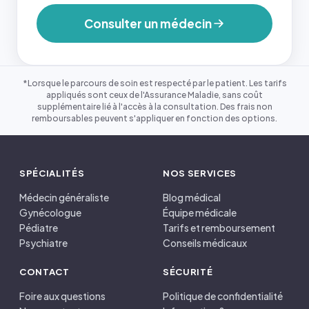
Consulter un médecin
*Lorsque le parcours de soin est respecté par le patient. Les tarifs
appliqués sont ceux de l'Assurance Maladie, sans coût
supplémentaire lié à l'accès à la consultation. Des frais non
remboursables peuvent s'appliquer en fonction des options.
SPÉCIALITÉS
NOS SERVICES
Médecin généraliste
Blog médical
Gynécologue
Équipe médicale
Pédiatre
Tarifs et remboursement
Psychiatre
Conseils médicaux
CONTACT
SÉCURITÉ
Foire aux questions
Politique de confidentialité