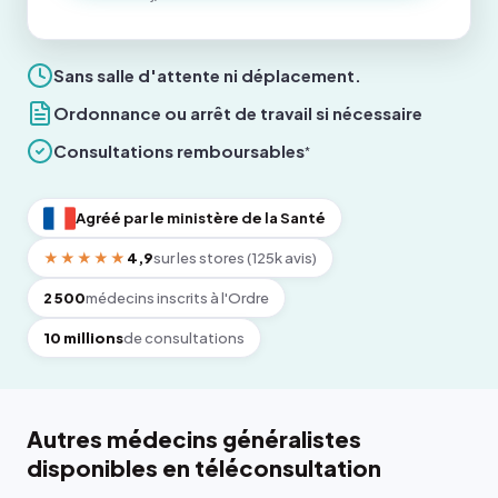
Sans salle d'attente ni déplacement.
Ordonnance ou arrêt de travail si nécessaire
Consultations remboursables
*
Agréé par le ministère de la Santé
★★★★★
4,9
sur les stores (125k avis)
2 500
médecins inscrits à l'Ordre
10 millions
de consultations
Autres médecins généralistes
disponibles en téléconsultation