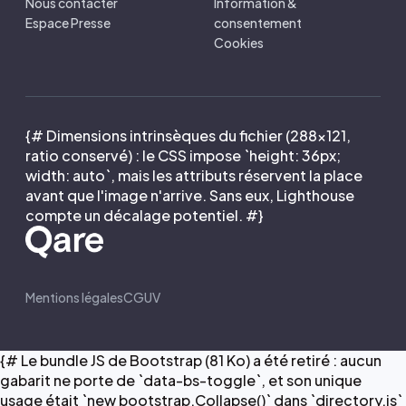
Nous contacter
Information &
Espace Presse
consentement
Cookies
{# Dimensions intrinsèques du fichier (288×121,
ratio conservé) : le CSS impose `height: 36px;
width: auto`, mais les attributs réservent la place
avant que l'image n'arrive. Sans eux, Lighthouse
compte un décalage potentiel. #}
Mentions légales
CGUV
{# Le bundle JS de Bootstrap (81 Ko) a été retiré : aucun
gabarit ne porte de `data-bs-toggle`, et son unique
usage était `new bootstrap.Collapse()` dans `directory.js`