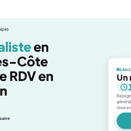
Alpes
liste
en
es-Côte
SANS
re RDV en
Un 
on
Rejoign
général
vous s
saire