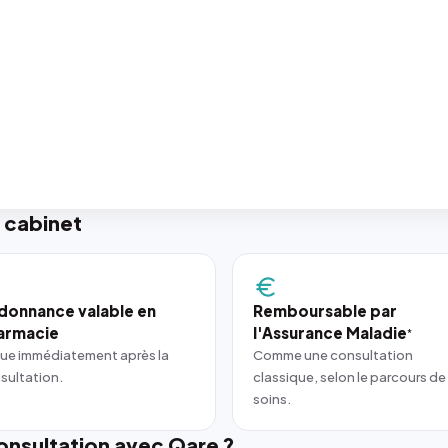
 cabinet
donnance valable en
Remboursable par
armacie
l'Assurance Maladie
*
ue immédiatement après la
Comme une consultation
sultation.
classique, selon le parcours de
soins.
nsultation avec Qare ?