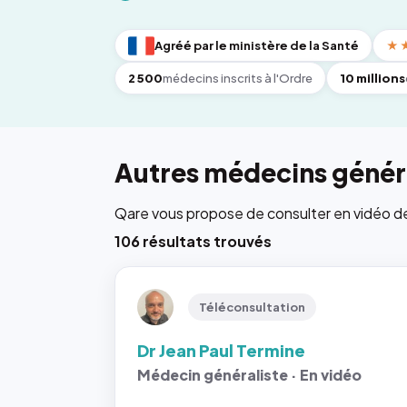
Agréé par le ministère de la Santé
★
2 500
médecins inscrits à l'Ordre
10 millions
Autres médecins génér
Qare vous propose de consulter en vidéo de 6
106 résultats trouvés
Téléconsultation
Dr Jean Paul Termine
Médecin généraliste · En vidéo