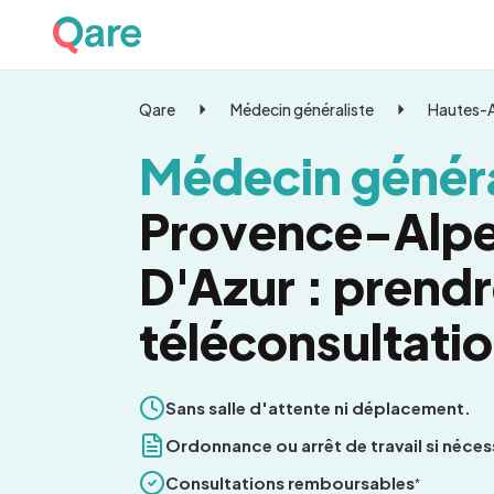
Qare
Médecin généraliste
Hautes-
Médecin généra
Provence-Alp
D'Azur : prend
téléconsultati
Sans salle d'attente ni déplacement.
Ordonnance ou arrêt de travail si néces
Consultations remboursables
*