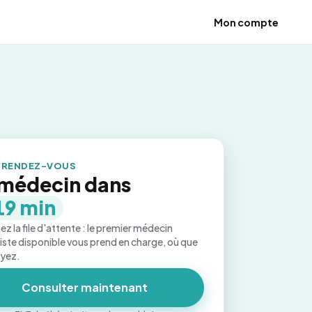
Mon compte
 RENDEZ-VOUS
médecin dans
19 min
ez la file d'attente : le premier médecin
iste disponible vous prend en charge, où que
oyez.
Consulter maintenant