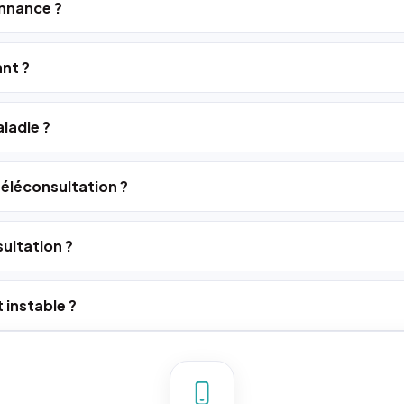
nnance ?
ant ?
ladie ?
 téléconsultation ?
ultation ?
 instable ?