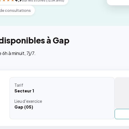
★★★★
4,9
sur les stores (125k avis)
de consultations
disponibles à Gap
h à minuit, 7j/7.
Tarif
Secteur 1
Lieu
d'exercice
Gap (05)