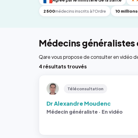
Agréé par le ministère de la Santé
★
2 500
médecins inscrits à l'Ordre
10 millions
Médecins généralistes 
Qare vous propose de consulter en vidéo de 6
4 résultats trouvés
Téléconsultation
Dr Alexandre Moudenc
Médecin généraliste · En vidéo