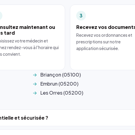
3
nsultez maintenant ou
Recevez vos document
us tard
Recevez vos ordonnances et
isissez votre médecin et
prescriptions sur notre
nez rendez-vous à l'horaire qui
application sécurisée.
s convient.
Briançon (05100)
Embrun (05200)
Les Orres (05200)
tielle et sécurisée ?