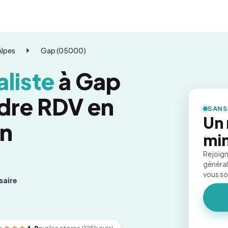
Alpes
Gap (05000)
liste
à Gap
dre RDV en
SANS
Un 
on
mi
Rejoign
général
vous s
saire