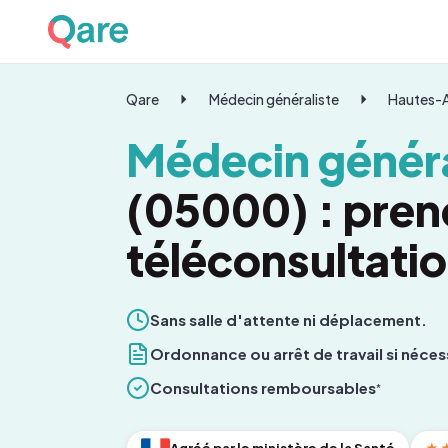
Qare
Médecin généraliste
Hautes-
Médecin généra
(05000) : pren
téléconsultati
Sans salle d'attente ni déplacement.
Ordonnance ou arrêt de travail si néces
Consultations remboursables
*