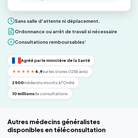
Sans salle d'attente ni déplacement.
Ordonnance ou arrêt de travail si nécessaire
Consultations remboursables
*
Agréé par le ministère de la Santé
★★★★★
4,9
sur les stores (125k avis)
2 500
médecins inscrits à l'Ordre
10 millions
de consultations
Autres médecins généralistes
disponibles en téléconsultation