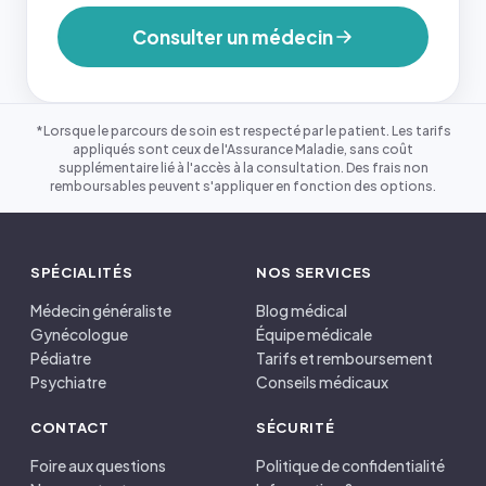
Consulter un médecin
*Lorsque le parcours de soin est respecté par le patient. Les tarifs
appliqués sont ceux de l'Assurance Maladie, sans coût
supplémentaire lié à l'accès à la consultation. Des frais non
remboursables peuvent s'appliquer en fonction des options.
SPÉCIALITÉS
NOS SERVICES
Médecin généraliste
Blog médical
Gynécologue
Équipe médicale
Pédiatre
Tarifs et remboursement
Psychiatre
Conseils médicaux
CONTACT
SÉCURITÉ
Foire aux questions
Politique de confidentialité