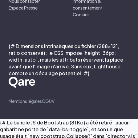
Nous contacter
Information &
Espace Presse
consentement
Cookies
{# Dimensions intrinsèques du fichier (288×121,
ratio conservé) : le CSS impose `height: 36px;
width: auto`, mais les attributs réservent la place
avant que l'image n'arrive. Sans eux, Lighthouse
compte un décalage potentiel. #}
Mentions légales
CGUV
{# Le bundle JS de Bootstrap (81 Ko) a été retiré : aucun
gabarit ne porte de `data-bs-toggle`, et son unique
usage était `new bootstrap.Collapse()` dans `directory.js`