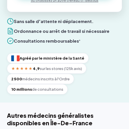
ou choisissez un autre créneau ci-dessous
Sans salle d'attente ni déplacement.
Ordonnance ou arrêt de travail si nécessaire
Consultations remboursables
*
Agréé par le ministère de la Santé
★★★★★
4,9
sur les stores (125k avis)
2 500
médecins inscrits à l'Ordre
10 millions
de consultations
Autres médecins généralistes
disponibles en Île-De-France