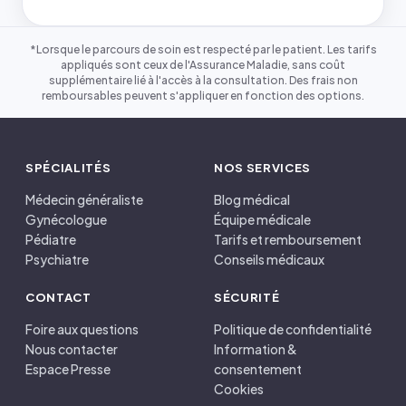
*Lorsque le parcours de soin est respecté par le patient. Les tarifs
appliqués sont ceux de l'Assurance Maladie, sans coût
supplémentaire lié à l'accès à la consultation. Des frais non
remboursables peuvent s'appliquer en fonction des options.
SPÉCIALITÉS
NOS SERVICES
Médecin généraliste
Blog médical
Gynécologue
Équipe médicale
Pédiatre
Tarifs et remboursement
Psychiatre
Conseils médicaux
CONTACT
SÉCURITÉ
Foire aux questions
Politique de confidentialité
Nous contacter
Information &
Espace Presse
consentement
Cookies