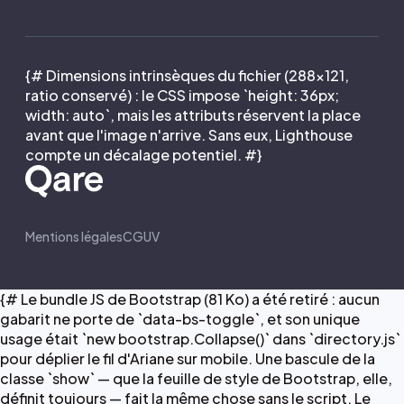
{# Dimensions intrinsèques du fichier (288×121,
ratio conservé) : le CSS impose `height: 36px;
width: auto`, mais les attributs réservent la place
avant que l'image n'arrive. Sans eux, Lighthouse
compte un décalage potentiel. #}
Mentions légales
CGUV
{# Le bundle JS de Bootstrap (81 Ko) a été retiré : aucun
gabarit ne porte de `data-bs-toggle`, et son unique
usage était `new bootstrap.Collapse()` dans `directory.js`
pour déplier le fil d'Ariane sur mobile. Une bascule de la
classe `show` — que la feuille de style de Bootstrap, elle,
définit toujours — fait la même chose sans le script. Le