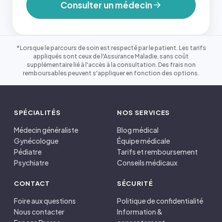
Consulter un médecin
*Lorsque le parcours de soin est respecté par le patient. Les tarifs
appliqués sont ceux de l'Assurance Maladie, sans coût
supplémentaire lié à l'accès à la consultation. Des frais non
remboursables peuvent s'appliquer en fonction des options.
SPÉCIALITÉS
NOS SERVICES
Médecin généraliste
Blog médical
Gynécologue
Équipe médicale
Pédiatre
Tarifs et remboursement
Psychiatre
Conseils médicaux
CONTACT
SÉCURITÉ
Foire aux questions
Politique de confidentialité
Nous contacter
Information &