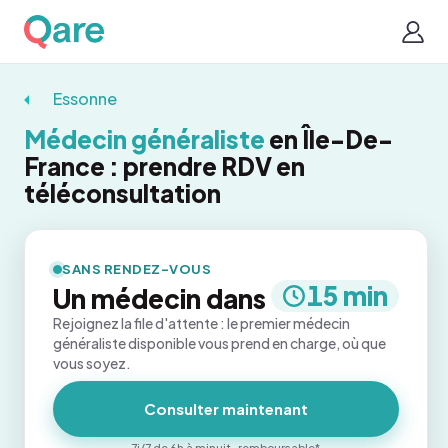
Essonne
Médecin généraliste
en Île-De-
France : prendre RDV en
téléconsultation
SANS RENDEZ-VOUS
15 min
Un médecin dans
Rejoignez la file d'attente : le premier médecin
généraliste disponible vous prend en charge, où que
vous soyez.
Consulter maintenant
7j/7 de 6h à minuit · remboursable*