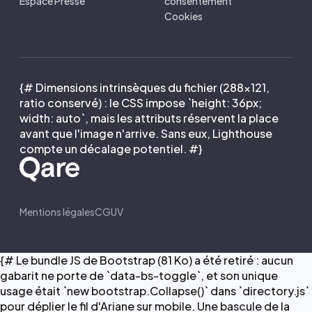
Espace Presse
consentement
Cookies
{# Dimensions intrinsèques du fichier (288×121,
ratio conservé) : le CSS impose `height: 36px;
width: auto`, mais les attributs réservent la place
avant que l'image n'arrive. Sans eux, Lighthouse
compte un décalage potentiel. #}
Mentions légales
CGUV
{# Le bundle JS de Bootstrap (81 Ko) a été retiré : aucun
gabarit ne porte de `data-bs-toggle`, et son unique
usage était `new bootstrap.Collapse()` dans `directory.js`
pour déplier le fil d'Ariane sur mobile. Une bascule de la