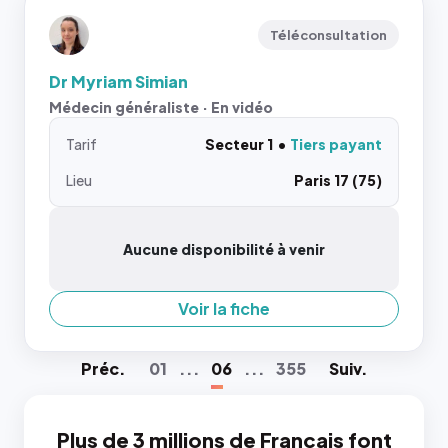
Téléconsultation
Dr Myriam Simian
Médecin généraliste · En vidéo
Tarif
Secteur 1
Tiers payant
Lieu
Paris 17 (75)
Aucune disponibilité à venir
Voir la fiche
Préc
.
01
...
06
...
355
Suiv
.
Plus de 3 millions de Français font