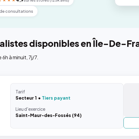
★★★★
4,9
sur les stores (125k avis)
de consultations
listes disponibles en Île-De-Fr
h à minuit, 7j/7.
Tarif
Secteur 1
Tiers payant
Lieu
d'exercice
Saint-Maur-des-Fossés (94)