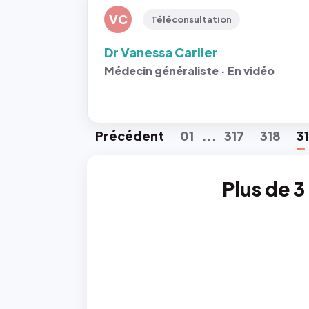
VC
Téléconsultation
Dr Vanessa Carlier
Médecin généraliste · En vidéo
Préc
édent
01
317
318
3
...
Plus de 3