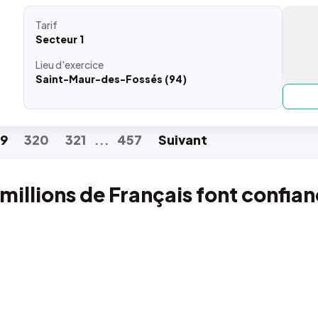
Tarif
Secteur 1
Lieu
d'exercice
Saint-Maur-des-Fossés (94)
19
320
321
457
Suiv
ant
...
 millions de Français font confia