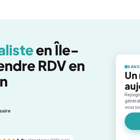
liste
en Île-
endre RDV en
SANS
Un
on
auj
Rejoign
général
vous s
saire