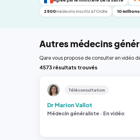
Agréé par le ministère de la Santé
★
2 500
médecins inscrits à l'Ordre
10 millions
Autres médecins généra
Qare vous propose de consulter en vidéo de 6
4573 résultats trouvés
Téléconsultation
Dr Marion Vallot
Médecin généraliste · En vidéo