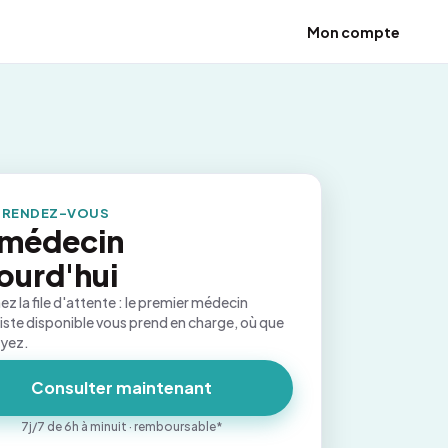
Mon compte
 RENDEZ-VOUS
 médecin
ourd'hui
ez la file d'attente : le premier médecin
iste disponible vous prend en charge, où que
oyez.
Consulter maintenant
7j/7 de 6h à minuit · remboursable*