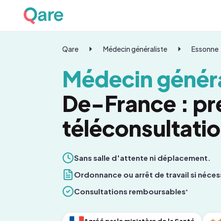
Qare
Médecin généraliste
Essonne
Médecin généra
De-France : pr
téléconsultati
Sans salle d'attente ni déplacement.
Ordonnance ou arrêt de travail si néces
Consultations remboursables
*