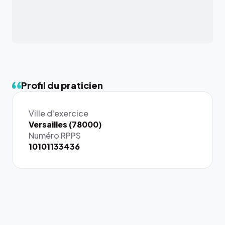
Profil du praticien
Ville d'exercice
{# 40×40
Versailles (78000)
: la taille
Numéro RPPS
rendue par
10101133436
`.profile-
picture`,
et un
rapport 1:1
qui reste
juste à
toutes les