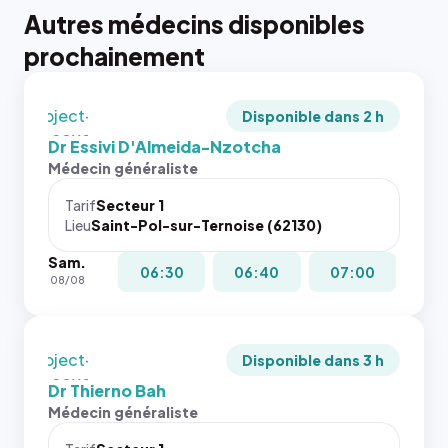
tailles
Autres médecins disponibles
puisque la
{# 40×40
photo est
prochainement
: la taille
recadrée
rendue par
en
`.profile-
`object-
picture`,
Disponible dans 2 h
fit: cover`.
et un
Dr Essivi D'Almeida-Nzotcha
Sans ces
rapport 1:1
Médecin généraliste
attributs
qui reste
le
juste à
Tarif
Secteur 1
navigateur
Lieu
Saint-Pol-sur-Ternoise (62130)
toutes les
ne réserve
tailles
Sam.
pas la
puisque la
06:30
06:40
07:00
08/08
place, et
photo est
c'étaient
recadrée
les trois
en
dernières
`object-
Disponible dans 3 h
images de
fit: cover`.
Dr Thierno Bah
l'annuaire
Sans ces
Médecin généraliste
dans ce
attributs
cas. #}
le