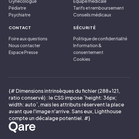
Gynécologue
Équipe médicale
Pédiatre
Tarifs et remboursement
Psychiatre
Conseils médicaux
CONTACT
SÉCURITÉ
Foire aux questions
Politique de confidentialité
Nous contacter
Information &
Espace Presse
consentement
Cookies
{# Dimensions intrinsèques du fichier (288×121,
ratio conservé) : le CSS impose `height: 36px;
width: auto`, mais les attributs réservent la place
avant que l'image n'arrive. Sans eux, Lighthouse
compte un décalage potentiel. #}