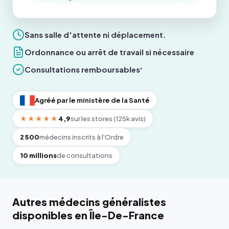
Sans salle d'attente ni déplacement.
Ordonnance ou arrêt de travail si nécessaire
Consultations remboursables
*
Agréé par le ministère de la Santé
★★★★★
4,9
sur les stores (125k avis)
2 500
médecins inscrits à l'Ordre
10 millions
de consultations
Autres médecins généralistes
disponibles en Île-De-France