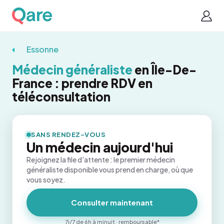
Essonne
Médecin généraliste
en Île-De-
France : prendre RDV en
téléconsultation
SANS RENDEZ-VOUS
Un médecin aujourd'hui
Rejoignez la file d'attente : le premier médecin
généraliste disponible vous prend en charge, où que
vous soyez.
Consulter maintenant
7j/7 de 6h à minuit · remboursable*