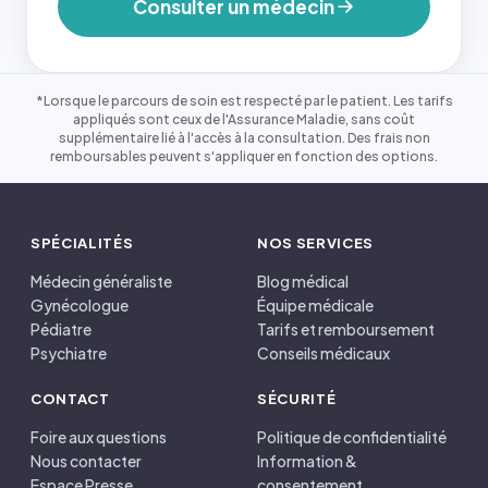
Consulter un médecin
*Lorsque le parcours de soin est respecté par le patient. Les tarifs
appliqués sont ceux de l'Assurance Maladie, sans coût
supplémentaire lié à l'accès à la consultation. Des frais non
remboursables peuvent s'appliquer en fonction des options.
SPÉCIALITÉS
NOS SERVICES
Médecin généraliste
Blog médical
Gynécologue
Équipe médicale
Pédiatre
Tarifs et remboursement
Psychiatre
Conseils médicaux
CONTACT
SÉCURITÉ
Foire aux questions
Politique de confidentialité
Nous contacter
Information &
Espace Presse
consentement