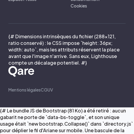
Cookies
{# Dimensions intrinsèques du fichier (288×121,
ratio conservé) : le CSS impose `height: 36px;
width: auto`, mais les attributs réservent la place
avant que l'image n'arrive. Sans eux, Lighthouse
compte un décalage potentiel. #}
Mentions légales
CGUV
{# Le bundle JS de Bootstrap (81 Ko) a été retiré : aucun
gabarit ne porte de `data-bs-toggle`, et son unique
usage était `new bootstrap.Collapse()` dans `directory.js`
pour déplier le fil d'Ariane sur mobile. Une bascule de la