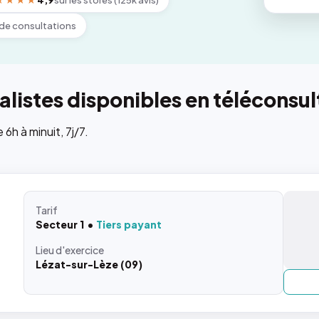
★★★★
4,9
sur les stores (125k avis)
de consultations
listes disponibles en téléconsul
h à minuit, 7j/7.
Tarif
Secteur 1
Tiers payant
Lieu
d'exercice
Lézat-sur-Lèze (09)