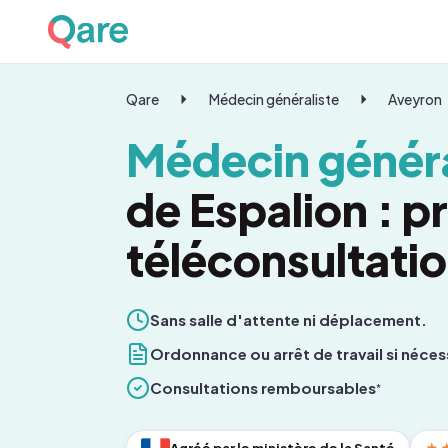
Qare
Médecin généraliste
Aveyron
Médecin généra
de Espalion : 
téléconsultati
Sans salle d'attente ni déplacement.
Ordonnance ou arrêt de travail si néces
Consultations remboursables
*