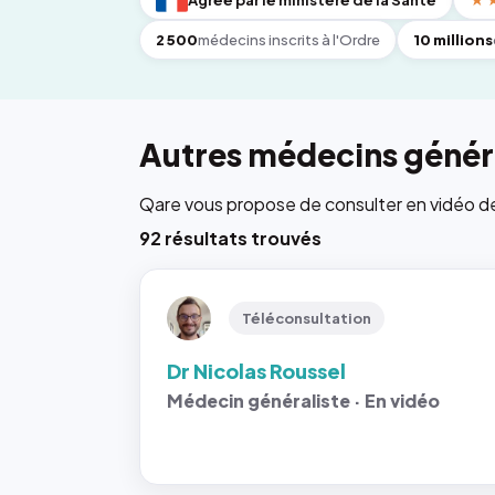
Agréé par le ministère de la Santé
★
2 500
médecins inscrits à l'Ordre
10 millions
Autres médecins généra
Qare vous propose de consulter en vidéo de 6
92 résultats trouvés
Téléconsultation
Dr Nicolas Roussel
Médecin généraliste · En vidéo