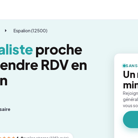
Espalion (12500)
liste
proche
prendre RDV en
SANS
Un 
on
mi
Rejoign
général
vous s
saire