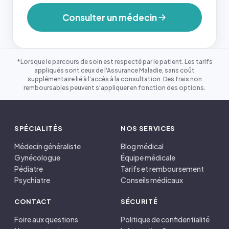
Consulter un médecin
*Lorsque le parcours de soin est respecté par le patient. Les tarifs
appliqués sont ceux de l'Assurance Maladie, sans coût
supplémentaire lié à l'accès à la consultation. Des frais non
remboursables peuvent s'appliquer en fonction des options.
SPÉCIALITÉS
NOS SERVICES
Médecin généraliste
Blog médical
Gynécologue
Équipe médicale
Pédiatre
Tarifs et remboursement
Psychiatre
Conseils médicaux
CONTACT
SÉCURITÉ
Foire aux questions
Politique de confidentialité