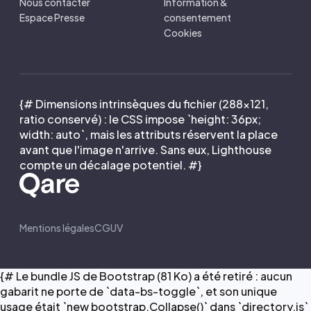
Nous contacter
Information &
Espace Presse
consentement
Cookies
{# Dimensions intrinsèques du fichier (288×121,
ratio conservé) : le CSS impose `height: 36px;
width: auto`, mais les attributs réservent la place
avant que l'image n'arrive. Sans eux, Lighthouse
compte un décalage potentiel. #}
Mentions légales
CGUV
{# Le bundle JS de Bootstrap (81 Ko) a été retiré : aucun
gabarit ne porte de `data-bs-toggle`, et son unique
usage était `new bootstrap.Collapse()` dans `directory.js`