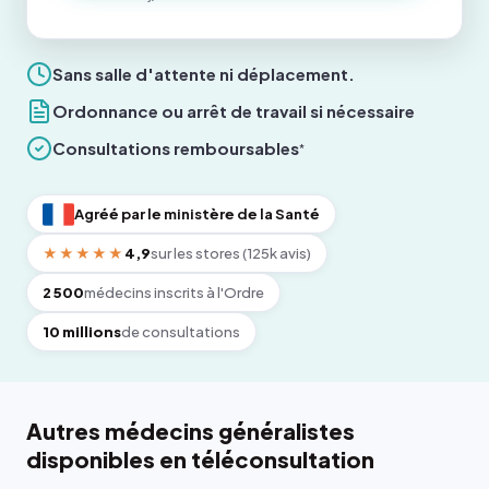
Sans salle d'attente ni déplacement.
Ordonnance ou arrêt de travail si nécessaire
Consultations remboursables
*
Agréé par le ministère de la Santé
★★★★★
4,9
sur les stores (125k avis)
2 500
médecins inscrits à l'Ordre
10 millions
de consultations
Autres médecins généralistes
disponibles en téléconsultation