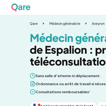
Qare
Médecin généraliste
Aveyron
Médecin généra
de Espalion : 
téléconsultati
Sans salle d'attente ni déplacement.
Ordonnance ou arrêt de travail si néces
Consultations remboursables
*