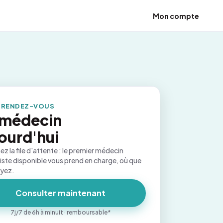
Mon compte
 RENDEZ-VOUS
 médecin
ourd'hui
ez la file d'attente : le premier médecin
iste disponible vous prend en charge, où que
oyez.
Consulter maintenant
7j/7 de 6h à minuit · remboursable*