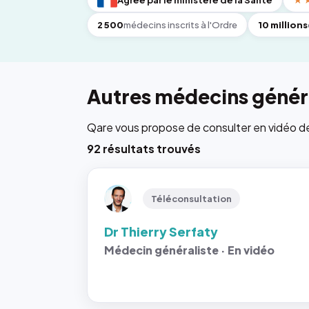
Agréé par le ministère de la Santé
★
2 500
médecins inscrits à l'Ordre
10 millions
Autres médecins généra
Qare vous propose de consulter en vidéo de 6
92 résultats trouvés
Téléconsultation
Dr Thierry Serfaty
Médecin généraliste · En vidéo