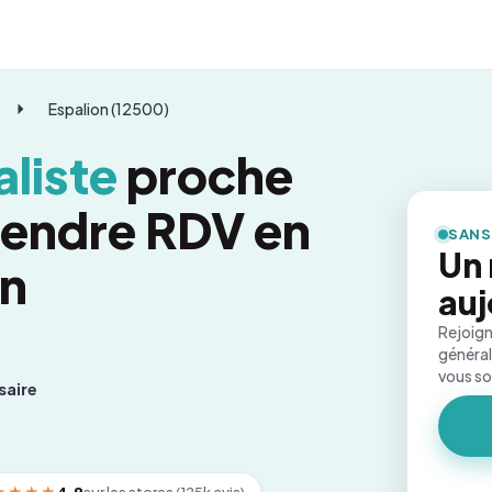
Espalion (12500)
liste
proche
prendre RDV en
SANS
Un
on
auj
Rejoign
général
vous s
saire