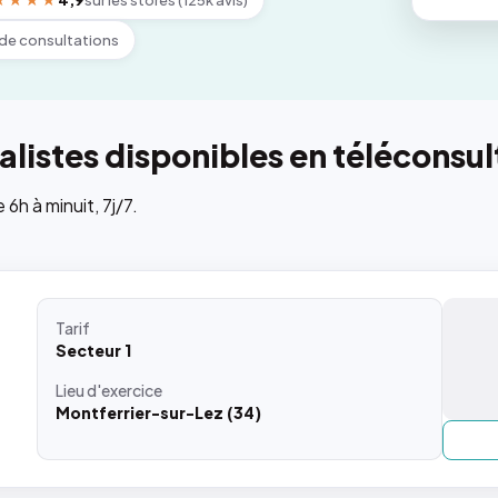
★★★★
4,9
sur les stores (125k avis)
de consultations
listes disponibles en téléconsul
h à minuit, 7j/7.
Tarif
Secteur 1
Lieu
d'exercice
Montferrier-sur-Lez (34)