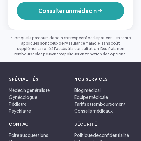
Consulter un médecin
*Lorsque le parcours de soin est respecté par le patient. Les tarifs
appliqués sont ceux de l'Assurance Maladie, sans coût
supplémentaire lié à l'accès à la consultation. Des frais non
remboursables peuvent s'appliquer en fonction des options.
SPÉCIALITÉS
NOS SERVICES
Médecin généraliste
Blog médical
Gynécologue
Équipe médicale
Pédiatre
Tarifs et remboursement
Psychiatre
Conseils médicaux
CONTACT
SÉCURITÉ
Foire aux questions
Politique de confidentialité