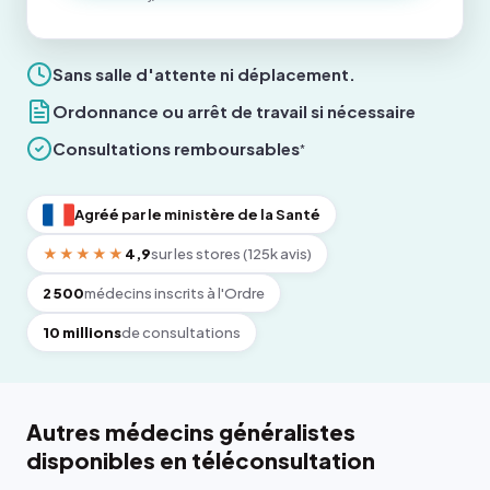
Sans salle d'attente ni déplacement.
Ordonnance ou arrêt de travail si nécessaire
Consultations remboursables
*
Agréé par le ministère de la Santé
★★★★★
4,9
sur les stores (125k avis)
2 500
médecins inscrits à l'Ordre
10 millions
de consultations
Autres médecins généralistes
disponibles en téléconsultation