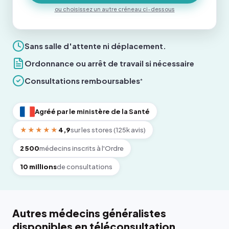
ou choisissez un autre créneau ci-dessous
Sans salle d'attente ni déplacement.
Ordonnance ou arrêt de travail si nécessaire
Consultations remboursables
*
Agréé par le ministère de la Santé
★★★★★
4,9
sur les stores (125k avis)
2 500
médecins inscrits à l'Ordre
10 millions
de consultations
Autres médecins généralistes
disponibles en téléconsultation