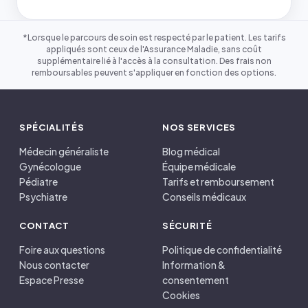
*Lorsque le parcours de soin est respecté par le patient. Les tarifs
appliqués sont ceux de l'Assurance Maladie, sans coût
supplémentaire lié à l'accès à la consultation. Des frais non
remboursables peuvent s'appliquer en fonction des options.
SPÉCIALITÉS
NOS SERVICES
Médecin généraliste
Blog médical
Gynécologue
Équipe médicale
Pédiatre
Tarifs et remboursement
Psychiatre
Conseils médicaux
CONTACT
SÉCURITÉ
Foire aux questions
Politique de confidentialité
Nous contacter
Information &
Espace Presse
consentement
Cookies