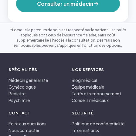
Consulter un médecin
*Lorsque le parcours de soin est respecté par le patient. Les tarifs
appliqués sont ceux de l'Assurance Maladie, sans coût
supplémentaire lié à l'accès à la consultation. Des frais non
remboursables peuvent s'appliquer en fonction des options.
SPÉCIALITÉS
NOS SERVICES
Médecin généraliste
Blog médical
Gynécologue
Équipe médicale
Pédiatre
Tarifs et remboursement
Psychiatre
Conseils médicaux
CONTACT
SÉCURITÉ
Foire aux questions
Politique de confidentialité
Nous contacter
Information &