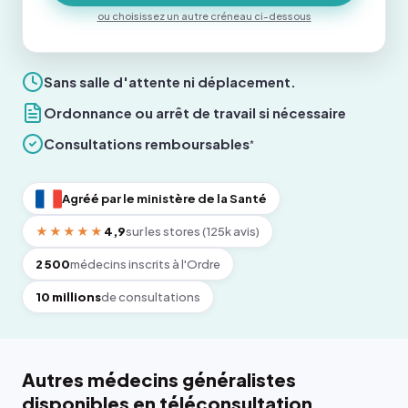
ou choisissez un autre créneau ci-dessous
Sans salle d'attente ni déplacement.
Ordonnance ou arrêt de travail si nécessaire
Consultations remboursables
*
Agréé par le ministère de la Santé
★★★★★
4,9
sur les stores (125k avis)
2 500
médecins inscrits à l'Ordre
10 millions
de consultations
Autres médecins généralistes
disponibles en téléconsultation