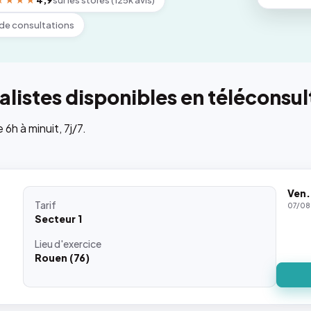
★★★★
4,9
sur les stores (125k avis)
de consultations
listes disponibles en téléconsul
h à minuit, 7j/7.
Ven.
Tarif
07/08
Secteur 1
Lieu
d'exercice
Rouen (76)