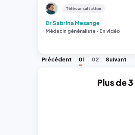
Téléconsultation
Dr Sabrina Mesange
Médecin généraliste · En vidéo
Préc
édent
01
02
Suiv
ant
Plus de 3