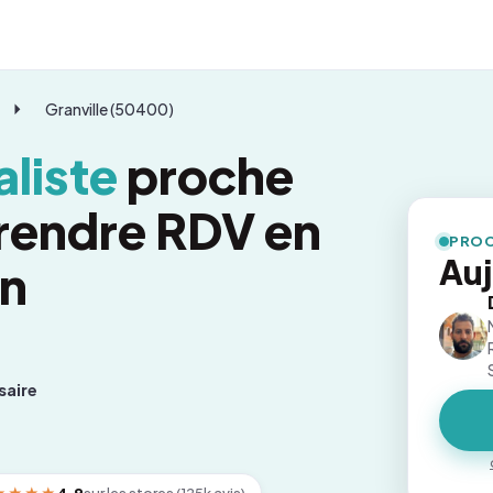
Granville (50400)
liste
proche
prendre RDV en
PROC
Auj
on
saire