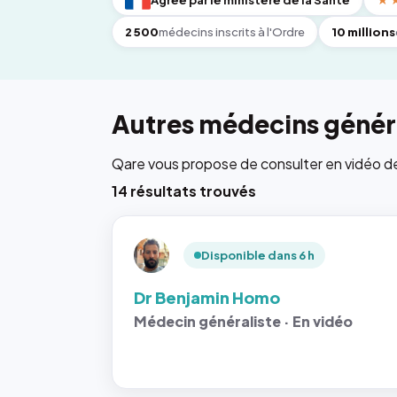
Agréé par le ministère de la Santé
★
2 500
médecins inscrits à l'Ordre
10 millions
Autres médecins généra
Qare vous propose de consulter en vidéo de 6
14 résultats trouvés
Disponible dans 6 h
Dr Benjamin Homo
Médecin généraliste · En vidéo