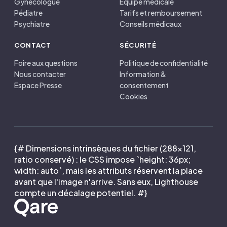
Gynécologue
Équipe médicale
Pédiatre
Tarifs et remboursement
Psychiatre
Conseils médicaux
CONTACT
SÉCURITÉ
Foire aux questions
Politique de confidentialité
Nous contacter
Information &
Espace Presse
consentement
Cookies
{# Dimensions intrinsèques du fichier (288×121,
ratio conservé) : le CSS impose `height: 36px;
width: auto`, mais les attributs réservent la place
avant que l'image n'arrive. Sans eux, Lighthouse
compte un décalage potentiel. #}