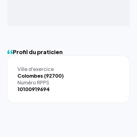
Profil du praticien
Ville d'exercice
{# 40×40
Colombes (92700)
: la taille
Numéro RPPS
rendue par
10100919694
`.profile-
picture`,
et un
rapport 1:1
qui reste
juste à
toutes les