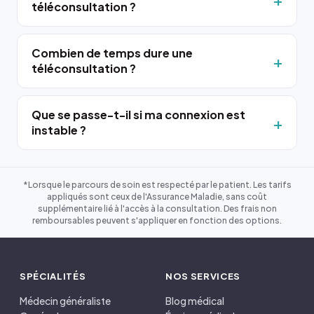
téléconsultation ?
Combien de temps dure une
téléconsultation ?
Que se passe-t-il si ma connexion est
instable ?
*Lorsque le parcours de soin est respecté par le patient. Les tarifs
appliqués sont ceux de l'Assurance Maladie, sans coût
supplémentaire lié à l'accès à la consultation. Des frais non
remboursables peuvent s'appliquer en fonction des options.
SPÉCIALITÉS
NOS SERVICES
Médecin généraliste
Blog médical