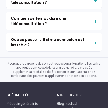
téléconsultation ?
Combien de temps dure une
téléconsultation ?
Que se passe-t-il si ma connexion est
instable ?
*Lorsque le parcours de soin est respecté par le patient. Les tarifs
appliqués sont ceux de l'Assurance Maladie, sans coût
supplémentaire lié à l'accès à la consultation. Des frais non
remboursables peuvent s'appliquer en fonction des options.
SPÉCIALITÉS
NOS SERVICES
Médecin généraliste
Blog médical