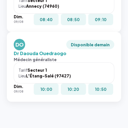
Tarif
Secteur 1
navigateur
Lieu
Annecy (74960)
ne réserve
Dim.
pas la
08:40
08:50
09:10
09/08
place, et
c'étaient
les trois
dernières
DO
Disponible demain
images de
Dr Daouda Ouedraogo
l'annuaire
Médecin généraliste
dans ce
cas. #}
Tarif
Secteur 1
Lieu
L'Étang-Salé (97427)
Dim.
10:00
10:20
10:50
09/08