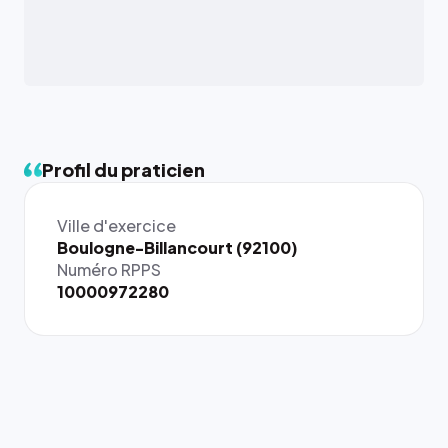
Profil du praticien
Ville d'exercice
{# 40×40
Boulogne-Billancourt (92100)
: la taille
Numéro RPPS
rendue par
10000972280
`.profile-
picture`,
et un
rapport 1:1
qui reste
juste à
toutes les