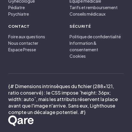
Gynécologue
Équipe médicale
Pédiatre
Tarifs et remboursement
Psychiatre
Conseils médicaux
CONTACT
SÉCURITÉ
Foire aux questions
Politique de confidentialité
Nous contacter
Information &
Espace Presse
consentement
Cookies
{# Dimensions intrinsèques du fichier (288×121,
ratio conservé) : le CSS impose `height: 36px;
width: auto`, mais les attributs réservent la place
avant que l'image n'arrive. Sans eux, Lighthouse
compte un décalage potentiel. #}