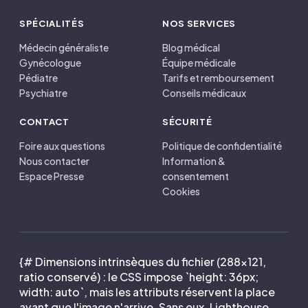
SPÉCIALITÉS
NOS SERVICES
Médecin généraliste
Blog médical
Gynécologue
Équipe médicale
Pédiatre
Tarifs et remboursement
Psychiatre
Conseils médicaux
CONTACT
SÉCURITÉ
Foire aux questions
Politique de confidentialité
Nous contacter
Information &
Espace Presse
consentement
Cookies
{# Dimensions intrinsèques du fichier (288×121,
ratio conservé) : le CSS impose `height: 36px;
width: auto`, mais les attributs réservent la place
avant que l'image n'arrive. Sans eux, Lighthouse