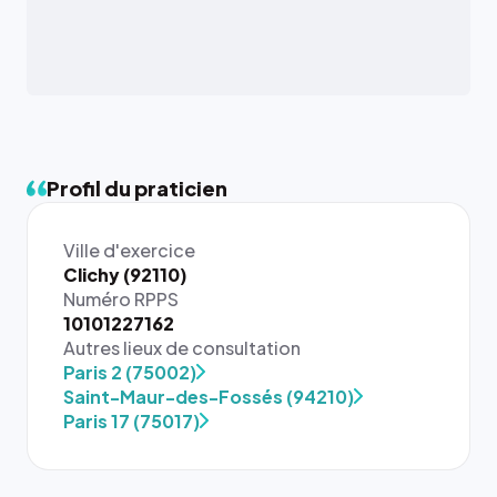
Profil du praticien
Ville d'exercice
Clichy (92110)
Numéro RPPS
10101227162
Autres lieux de consultation
{# 40×40
Paris 2 (75002)
: la taille
Saint-Maur-des-Fossés (94210)
rendue par
Paris 17 (75017)
`.profile-
picture`,
et un