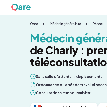
Qare
Médecin généraliste
Rhone
Médecin généra
de Charly : pr
téléconsultati
Sans salle d'attente ni déplacement.
Ordonnance ou arrêt de travail si néces
Consultations remboursables
*