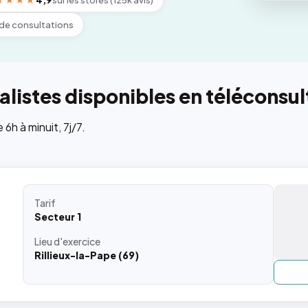
★★★★
4,9
sur les stores (125k avis)
de consultations
listes disponibles en téléconsul
h à minuit, 7j/7.
Tarif
Secteur 1
Lieu
d'exercice
Rillieux-la-Pape (69)