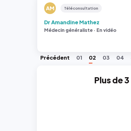
AM
Téléconsultation
Dr Amandine Mathez
Médecin généraliste · En vidéo
Préc
édent
01
02
03
04
Plus de 3