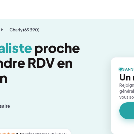
Charly (69390)
liste
proche
endre RDV en
SANS
on
Un 
Rejoign
général
vous s
saire