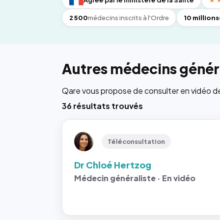
Agréé par le ministère de la Santé
★
2 500
médecins inscrits à l'Ordre
10 millions
Autres médecins généra
Qare vous propose de consulter en vidéo de 6
36 résultats trouvés
Téléconsultation
Dr Chloé Hertzog
Médecin généraliste · En vidéo