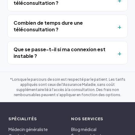
téléconsultation ?
Combien de temps dure une
téléconsultation ?
Que se passe-t-il si ma connexion est
instable ?
*Lorsque le parcours de soin est respecté par le patient. Les tarifs
appliqués sont ceux de l'Assurance Maladie, sans coût
supplémentaire lié à l'accès à la consultation. Des frais non
remboursables peuvent s'appliquer en fonction des options.
SPÉCIALITÉS
NOS SERVICES
Médecin généraliste
Blog médical