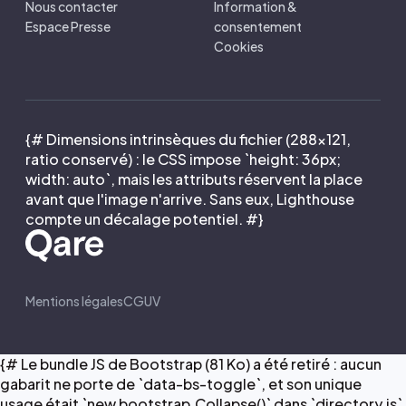
Nous contacter
Information &
Espace Presse
consentement
Cookies
{# Dimensions intrinsèques du fichier (288×121,
ratio conservé) : le CSS impose `height: 36px;
width: auto`, mais les attributs réservent la place
avant que l'image n'arrive. Sans eux, Lighthouse
compte un décalage potentiel. #}
Mentions légales
CGUV
{# Le bundle JS de Bootstrap (81 Ko) a été retiré : aucun
gabarit ne porte de `data-bs-toggle`, et son unique
usage était `new bootstrap.Collapse()` dans `directory.js`