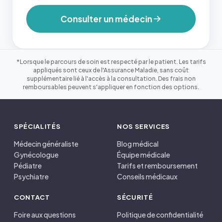
Consulter un médecin
*Lorsque le parcours de soin est respecté par le patient. Les tarifs
appliqués sont ceux de l'Assurance Maladie, sans coût
supplémentaire lié à l'accès à la consultation. Des frais non
remboursables peuvent s'appliquer en fonction des options.
SPÉCIALITÉS
NOS SERVICES
Médecin généraliste
Blog médical
Gynécologue
Équipe médicale
Pédiatre
Tarifs et remboursement
Psychiatre
Conseils médicaux
CONTACT
SÉCURITÉ
Foire aux questions
Politique de confidentialité