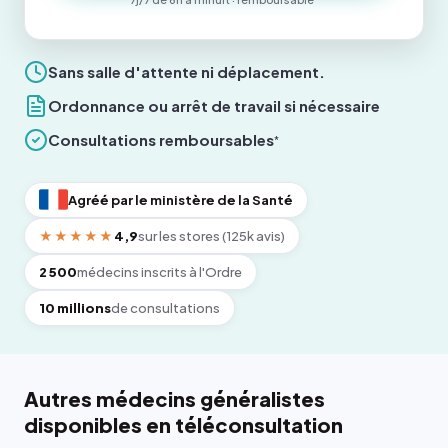
Sans salle d'attente ni déplacement.
Ordonnance ou arrêt de travail si nécessaire
Consultations remboursables
*
Agréé par le ministère de la Santé
★★★★★
4,9
sur les stores (125k avis)
2 500
médecins inscrits à l'Ordre
10 millions
de consultations
Autres médecins généralistes
disponibles en téléconsultation