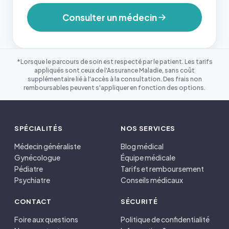
Consulter un médecin
*Lorsque le parcours de soin est respecté par le patient. Les tarifs
appliqués sont ceux de l'Assurance Maladie, sans coût
supplémentaire lié à l'accès à la consultation. Des frais non
remboursables peuvent s'appliquer en fonction des options.
SPÉCIALITÉS
NOS SERVICES
Médecin généraliste
Blog médical
Gynécologue
Équipe médicale
Pédiatre
Tarifs et remboursement
Psychiatre
Conseils médicaux
CONTACT
SÉCURITÉ
Foire aux questions
Politique de confidentialité