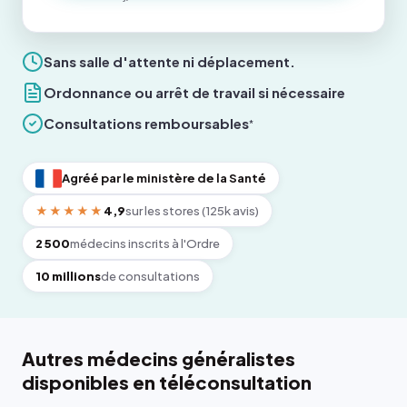
Sans salle d'attente ni déplacement.
Ordonnance ou arrêt de travail si nécessaire
Consultations remboursables
*
Agréé par le ministère de la Santé
★★★★★
4,9
sur les stores (125k avis)
2 500
médecins inscrits à l'Ordre
10 millions
de consultations
Autres médecins généralistes
disponibles en téléconsultation