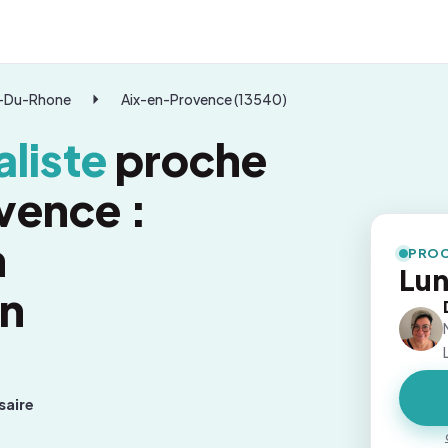
-Du-Rhone
Aix-en-Provence (13540)
liste
proche
vence :
n
PROC
Lun
on
saire