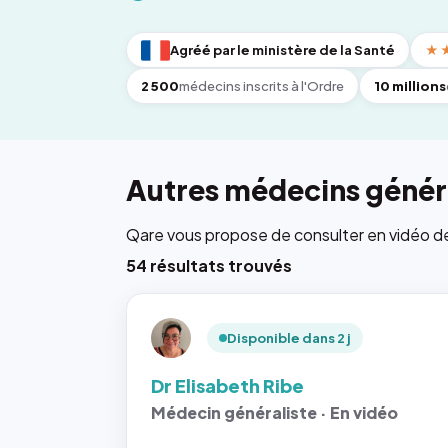
Agréé par le ministère de la Santé
★
2 500
médecins inscrits à l'Ordre
10 millions
Autres médecins généra
Qare vous propose de consulter en vidéo de 6
54 résultats trouvés
Disponible dans 2 j
Dr Elisabeth Ribe
Médecin généraliste · En vidéo