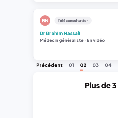
BN
Téléconsultation
Dr Brahim Nassali
Médecin généraliste · En vidéo
Préc
édent
01
02
03
04
Plus de 3