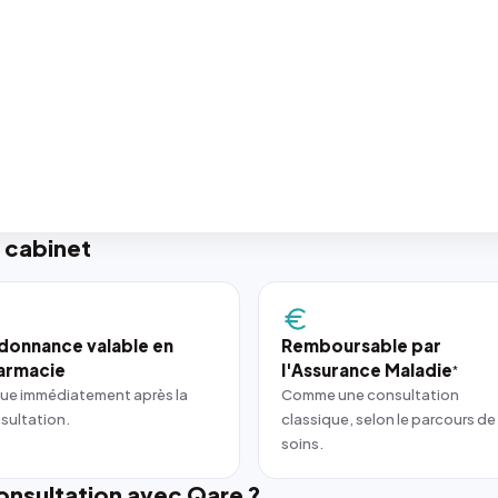
 cabinet
donnance valable en
Remboursable par
armacie
l'Assurance Maladie
*
ue immédiatement après la
Comme une consultation
sultation.
classique, selon le parcours de
soins.
nsultation avec Qare ?