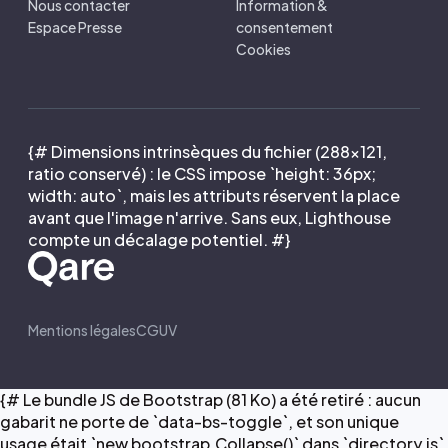
Nous contacter
Information &
Espace Presse
consentement
Cookies
{# Dimensions intrinsèques du fichier (288×121,
ratio conservé) : le CSS impose `height: 36px;
width: auto`, mais les attributs réservent la place
avant que l'image n'arrive. Sans eux, Lighthouse
compte un décalage potentiel. #}
Mentions légales
CGUV
{# Le bundle JS de Bootstrap (81 Ko) a été retiré : aucun
gabarit ne porte de `data-bs-toggle`, et son unique
usage était `new bootstrap.Collapse()` dans `directory.js`