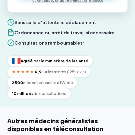
ou choisissez un autre créneau ci-dessous
Sans salle d'attente ni déplacement.
Ordonnance ou arrêt de travail si nécessaire
Consultations remboursables
*
Agréé par le ministère de la Santé
★★★★★
4,9
sur les stores (125k avis)
2 500
médecins inscrits à l'Ordre
10 millions
de consultations
Autres médecins généralistes
disponibles en téléconsultation