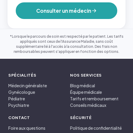
Consulter un médecin
*Lorsque le parcours de soin est respecté par le patient. Les tarifs
appliqués sont ceux de l'Assurance Maladie, sans coût
supplémentaire lié à l'accès à la consultation. Des frais non
remboursables peuvent s'appliquer en fonction des options.
SPÉCIALITÉS
NOS SERVICES
Médecin généraliste
Blog médical
Gynécologue
Équipe médicale
Pédiatre
Tarifs et remboursement
Psychiatre
Conseils médicaux
CONTACT
SÉCURITÉ
Foire aux questions
Politique de confidentialité