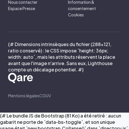
Nous contacter
Information &
Espace Presse
consentement
Cookies
{# Dimensions intrinsèques du fichier (288×121,
ratio conservé) : le CSS impose `height: 36px;
width: auto`, mais les attributs réservent la place
avant que l'image n'arrive. Sans eux, Lighthouse
compte un décalage potentiel. #}
Mentions légales
CGUV
{# Le bundle JS de Bootstrap (81 Ko) a été retiré : aucun
gabarit ne porte de `data-bs-toggle`, et son unique
usage était `new bootstrap.Collapse()` dans `directory.js`