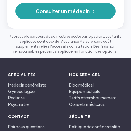
Consulter un médecin
*Lorsque le parcours de soin est respecté par le patient. Les tarifs
appliqués sont ceux de l'Assurance Maladie, sans coût
supplémentaire lié à l'accès à la consultation. Des frais non
remboursables peuvent s'appliquer en fonction des options.
SPÉCIALITÉS
NOS SERVICES
Médecin généraliste
Blog médical
Gynécologue
Équipe médicale
Pédiatre
Tarifs et remboursement
Psychiatre
Conseils médicaux
CONTACT
SÉCURITÉ
Foire aux questions
Politique de confidentialité