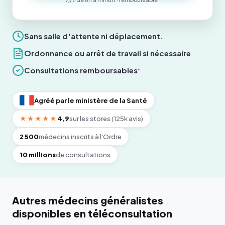
Sans salle d'attente ni déplacement.
Ordonnance ou arrêt de travail si nécessaire
Consultations remboursables
*
Agréé par le ministère de la Santé
★★★★★
4,9
sur les stores (125k avis)
2 500
médecins inscrits à l'Ordre
10 millions
de consultations
Autres médecins généralistes
disponibles en téléconsultation