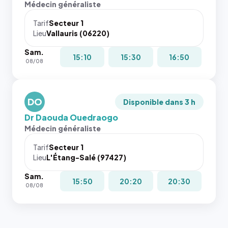
Médecin généraliste
dans ce
attributs
cas. #}
le
Tarif
Secteur 1
navigateur
Lieu
Vallauris (06220)
ne réserve
Sam.
pas la
15:10
15:30
16:50
08/08
place, et
c'étaient
les trois
dernières
DO
Disponible dans 3 h
images de
Dr Daouda Ouedraogo
l'annuaire
Médecin généraliste
dans ce
cas. #}
Tarif
Secteur 1
Lieu
L'Étang-Salé (97427)
Sam.
15:50
20:20
20:30
08/08