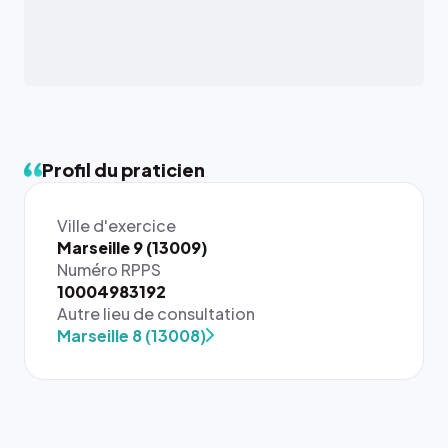
Profil du praticien
Ville d'exercice
Marseille 9 (13009)
Numéro RPPS
{# 40×40
10004983192
: la taille
Autre lieu de consultation
rendue par
Marseille 8 (13008)
`.profile-
picture`,
et un
rapport 1:1
qui reste