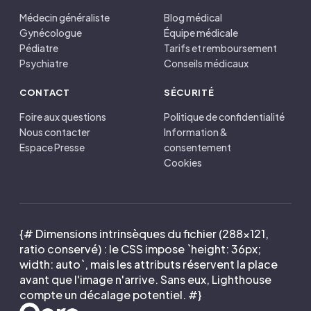
Médecin généraliste
Blog médical
Gynécologue
Équipe médicale
Pédiatre
Tarifs et remboursement
Psychiatre
Conseils médicaux
CONTACT
SÉCURITÉ
Foire aux questions
Politique de confidentialité
Nous contacter
Information &
Espace Presse
consentement
Cookies
{# Dimensions intrinsèques du fichier (288×121,
ratio conservé) : le CSS impose `height: 36px;
width: auto`, mais les attributs réservent la place
avant que l'image n'arrive. Sans eux, Lighthouse
compte un décalage potentiel. #}