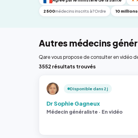
Agréé par le ministère de la Santé
★
2 500
médecins inscrits à l'Ordre
10 millions
Autres médecins généra
Qare vous propose de consulter en vidéo de 6
3552 résultats trouvés
Disponible dans 2 j
Dr Sophie Gagneux
Médecin généraliste · En vidéo