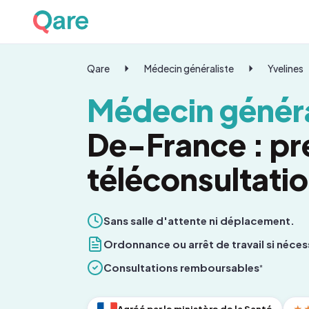
Qare
Médecin généraliste
Yvelines
Médecin généra
De-France : pr
téléconsultati
Sans salle d'attente ni déplacement.
Ordonnance ou arrêt de travail si néces
Consultations remboursables
*