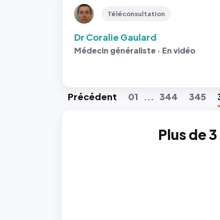
Téléconsultation
Dr Coralie Gaulard
Médecin généraliste · En vidéo
Préc
édent
01
344
345
...
Plus de 3