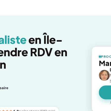
liste
en Île-
endre RDV en
PROC
on
Mar
saire