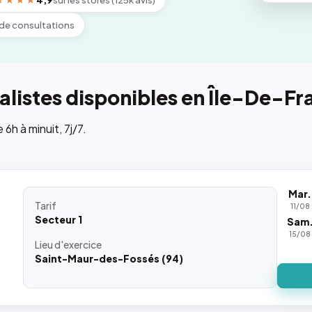
★★★★
4,9
sur les stores (125k avis)
de consultations
listes disponibles en Île-De-Fr
h à minuit, 7j/7.
Mar.
Tarif
11/08
Secteur 1
Sam
15/08
Lieu
d'exercice
Saint-Maur-des-Fossés (94)