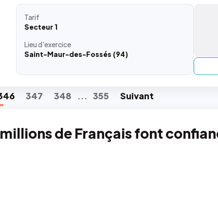
Tarif
Secteur 1
Lieu
d'exercice
Saint-Maur-des-Fossés (94)
346
347
348
355
Suiv
ant
...
 millions de Français font confia