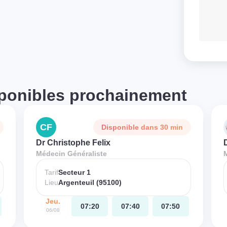
ponibles prochainement
CF
Disponible dans 30 min
Dr Christophe Felix
Médecin Généraliste
Tarif
Secteur 1
Lieu
Argenteuil (95100)
Jeu.
07:20
07:40
07:50
06/08