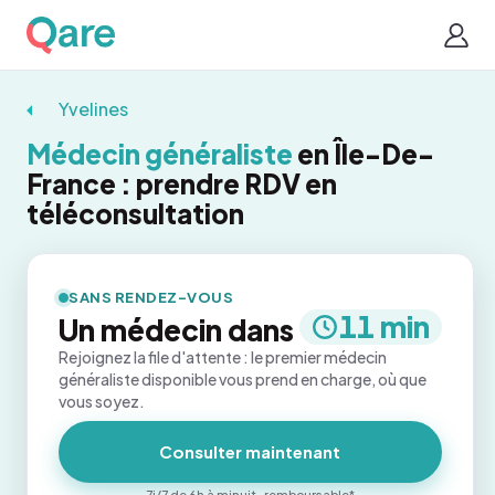
Yvelines
Médecin généraliste
en Île-De-
France : prendre RDV en
téléconsultation
SANS RENDEZ-VOUS
11 min
Un médecin dans
Rejoignez la file d'attente : le premier médecin
généraliste disponible vous prend en charge, où que
vous soyez.
Consulter maintenant
7j/7 de 6h à minuit · remboursable*