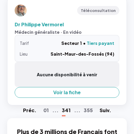
Téléconsultation
Dr Philippe Vermorel
Médecin généraliste · En vidéo
Tarif
Secteur 1
Tiers payant
Lieu
Saint-Maur-des-Fossés (94)
Aucune disponibilité à venir
Voir la fiche
Préc
.
01
...
341
...
355
Suiv
.
Plus de 3 millions de Français font