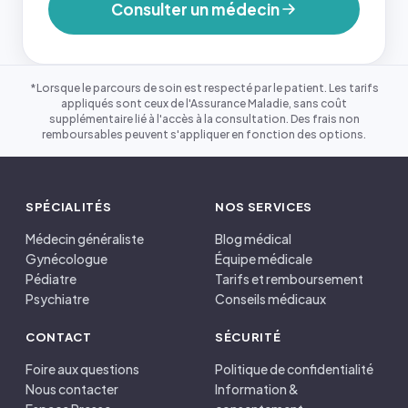
Consulter un médecin
*Lorsque le parcours de soin est respecté par le patient. Les tarifs
appliqués sont ceux de l'Assurance Maladie, sans coût
supplémentaire lié à l'accès à la consultation. Des frais non
remboursables peuvent s'appliquer en fonction des options.
SPÉCIALITÉS
NOS SERVICES
Médecin généraliste
Blog médical
Gynécologue
Équipe médicale
Pédiatre
Tarifs et remboursement
Psychiatre
Conseils médicaux
CONTACT
SÉCURITÉ
Foire aux questions
Politique de confidentialité
Nous contacter
Information &