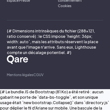
Espace Presse
consentement
Cookies
{# Dimensions intrinsèques du fichier (288×121,
ratio conservé) : le CSS impose `height: 36px;
width: auto`, mais les attributs réservent la place
avant que l'image n'arrive. Sans eux, Lighthouse
compte un décalage potentiel. #}
Mentions légales
CGUV
{# Le bundle JS de Bootstrap (81 Ko) a été retiré : aucun
gabarit ne porte de `data-bs-toggle`, et son unique
usage était `new bootstrap.Collapse()` dans `directory.js`
pour déplier le fil d'Ariane sur mobile. Une bascule de la