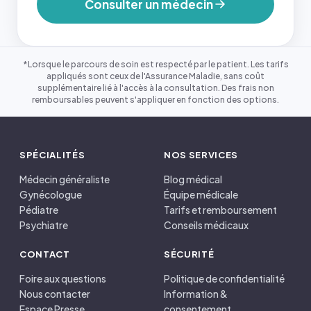
Consulter un médecin
*Lorsque le parcours de soin est respecté par le patient. Les tarifs
appliqués sont ceux de l'Assurance Maladie, sans coût
supplémentaire lié à l'accès à la consultation. Des frais non
remboursables peuvent s'appliquer en fonction des options.
SPÉCIALITÉS
NOS SERVICES
Médecin généraliste
Blog médical
Gynécologue
Équipe médicale
Pédiatre
Tarifs et remboursement
Psychiatre
Conseils médicaux
CONTACT
SÉCURITÉ
Foire aux questions
Politique de confidentialité
Nous contacter
Information &
Espace Presse
consentement