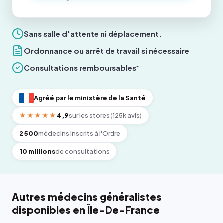
Sans salle d'attente ni déplacement.
Ordonnance ou arrêt de travail si nécessaire
Consultations remboursables
*
Agréé par le ministère de la Santé
★★★★★
4,9
sur les stores (125k avis)
2 500
médecins inscrits à l'Ordre
10 millions
de consultations
Autres médecins généralistes
disponibles en Île-De-France