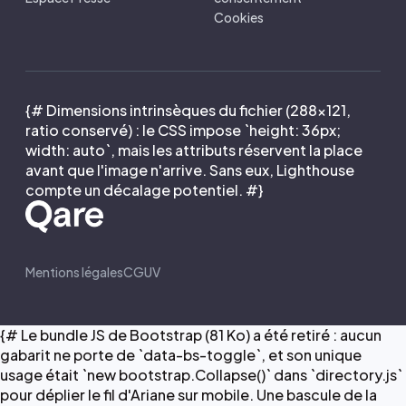
Cookies
{# Dimensions intrinsèques du fichier (288×121,
ratio conservé) : le CSS impose `height: 36px;
width: auto`, mais les attributs réservent la place
avant que l'image n'arrive. Sans eux, Lighthouse
compte un décalage potentiel. #}
Mentions légales
CGUV
{# Le bundle JS de Bootstrap (81 Ko) a été retiré : aucun
gabarit ne porte de `data-bs-toggle`, et son unique
usage était `new bootstrap.Collapse()` dans `directory.js`
pour déplier le fil d'Ariane sur mobile. Une bascule de la