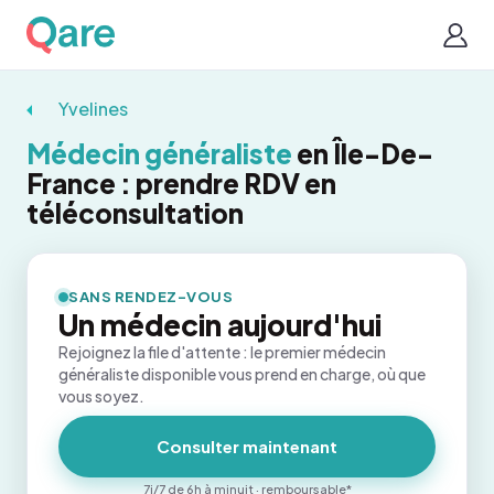
Yvelines
Médecin généraliste
en Île-De-
France : prendre RDV en
téléconsultation
SANS RENDEZ-VOUS
Un médecin aujourd'hui
Rejoignez la file d'attente : le premier médecin
généraliste disponible vous prend en charge, où que
vous soyez.
Consulter maintenant
7j/7 de 6h à minuit · remboursable*