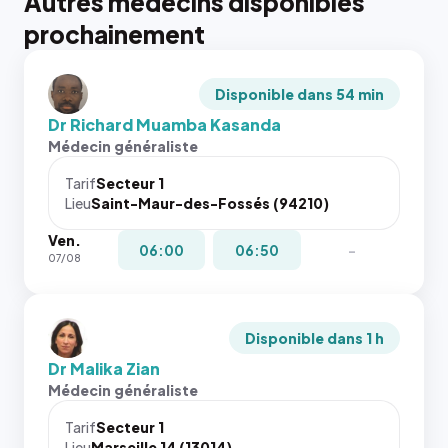
Autres médecins disponibles
prochainement
Disponible dans 54 min
Dr Richard Muamba Kasanda
Médecin généraliste
Tarif
Secteur 1
Lieu
Saint-Maur-des-Fossés (94210)
Ven.
06:00
06:50
-
07/08
Disponible dans 1 h
Dr Malika Zian
Médecin généraliste
Tarif
Secteur 1
Lieu
Marseille 14 (13014)