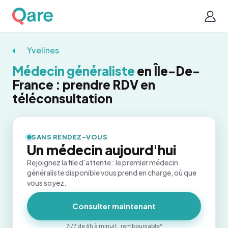
Yvelines
Médecin généraliste
en Île-De-
France : prendre RDV en
téléconsultation
SANS RENDEZ-VOUS
Un médecin aujourd'hui
Rejoignez la file d'attente : le premier médecin
généraliste disponible vous prend en charge, où que
vous soyez.
Consulter maintenant
7j/7 de 6h à minuit · remboursable*