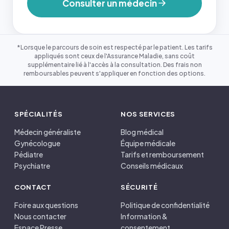
Consulter un médecin
*Lorsque le parcours de soin est respecté par le patient. Les tarifs
appliqués sont ceux de l'Assurance Maladie, sans coût
supplémentaire lié à l'accès à la consultation. Des frais non
remboursables peuvent s'appliquer en fonction des options.
SPÉCIALITÉS
NOS SERVICES
Médecin généraliste
Blog médical
Gynécologue
Équipe médicale
Pédiatre
Tarifs et remboursement
Psychiatre
Conseils médicaux
CONTACT
SÉCURITÉ
Foire aux questions
Politique de confidentialité
Nous contacter
Information &
Espace Presse
consentement