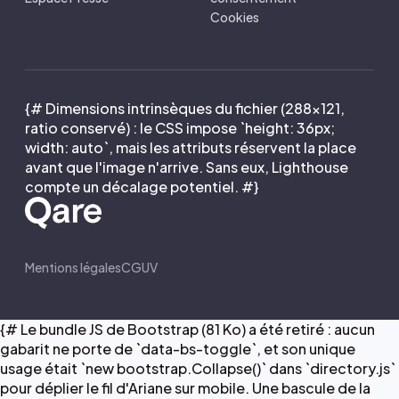
Cookies
{# Dimensions intrinsèques du fichier (288×121,
ratio conservé) : le CSS impose `height: 36px;
width: auto`, mais les attributs réservent la place
avant que l'image n'arrive. Sans eux, Lighthouse
compte un décalage potentiel. #}
Mentions légales
CGUV
{# Le bundle JS de Bootstrap (81 Ko) a été retiré : aucun
gabarit ne porte de `data-bs-toggle`, et son unique
usage était `new bootstrap.Collapse()` dans `directory.js`
pour déplier le fil d'Ariane sur mobile. Une bascule de la