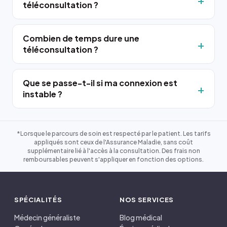
téléconsultation ?
Combien de temps dure une
téléconsultation ?
Que se passe-t-il si ma connexion est
instable ?
*Lorsque le parcours de soin est respecté par le patient. Les tarifs
appliqués sont ceux de l'Assurance Maladie, sans coût
supplémentaire lié à l'accès à la consultation. Des frais non
remboursables peuvent s'appliquer en fonction des options.
SPÉCIALITÉS
NOS SERVICES
Médecin généraliste
Blog médical