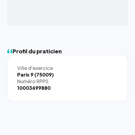
Profil du praticien
Ville d'exercice
{# 40×40
Paris 9 (75009)
: la taille
Numéro RPPS
rendue par
10003699880
`.profile-
picture`,
et un
rapport 1:1
qui reste
juste à
toutes les