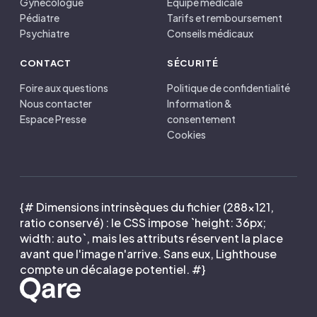
Gynécologue
Équipe médicale
Pédiatre
Tarifs et remboursement
Psychiatre
Conseils médicaux
CONTACT
SÉCURITÉ
Foire aux questions
Politique de confidentialité
Nous contacter
Information &
Espace Presse
consentement
Cookies
{# Dimensions intrinsèques du fichier (288×121,
ratio conservé) : le CSS impose `height: 36px;
width: auto`, mais les attributs réservent la place
avant que l'image n'arrive. Sans eux, Lighthouse
compte un décalage potentiel. #}