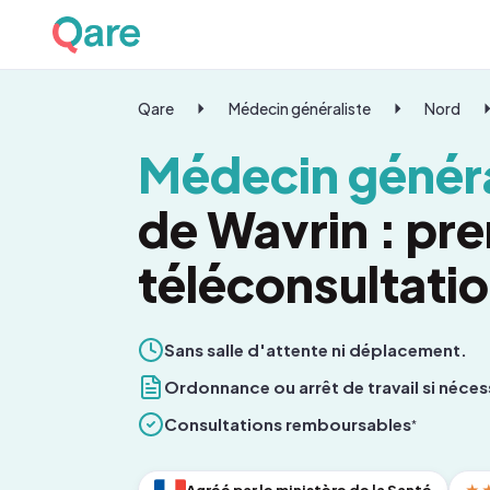
Qare
Médecin généraliste
Nord
Médecin généra
de Wavrin : pr
téléconsultati
Sans salle d'attente ni déplacement.
Ordonnance ou arrêt de travail si néces
Consultations remboursables
*