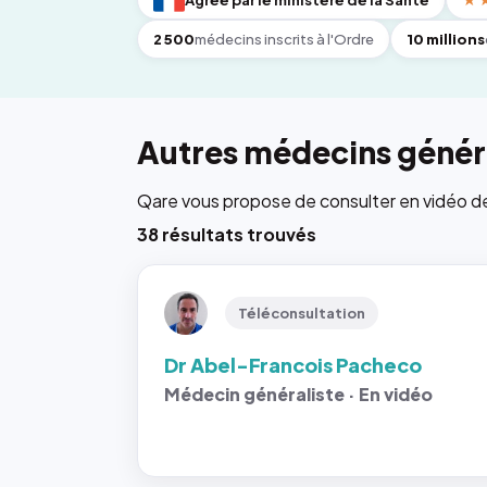
Agréé par le ministère de la Santé
★
2 500
médecins inscrits à l'Ordre
10 millions
Autres médecins généra
Qare vous propose de consulter en vidéo de 6
38 résultats trouvés
Téléconsultation
Dr Abel-Francois Pacheco
Médecin généraliste · En vidéo