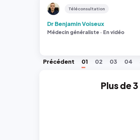
Téléconsultation
Dr Benjamin Voiseux
Médecin généraliste · En vidéo
Préc
édent
01
02
03
04
Plus de 3