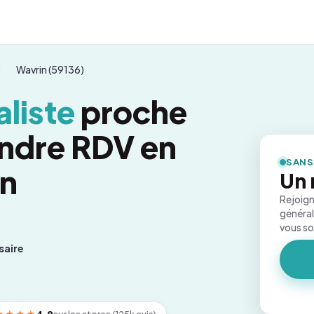
Wavrin (59136)
liste
proche
endre RDV en
SANS
on
Un 
Rejoign
général
vous s
saire