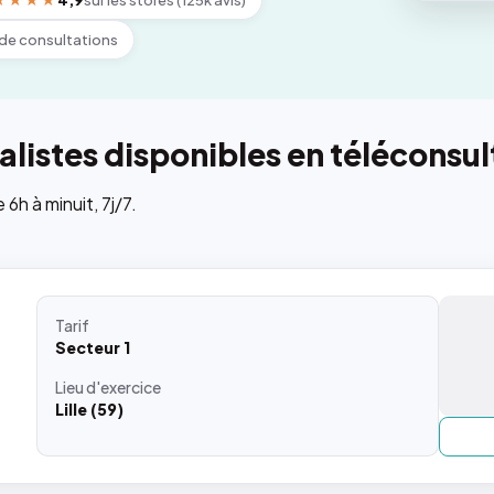
★★★★
4,9
sur les stores (125k avis)
de consultations
listes disponibles en téléconsul
h à minuit, 7j/7.
Tarif
Secteur 1
Lieu
d'exercice
Lille (59)