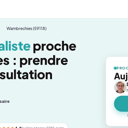
Wambrechies (59118)
liste
proche
s : prendre
PROC
sultation
Auj
saire