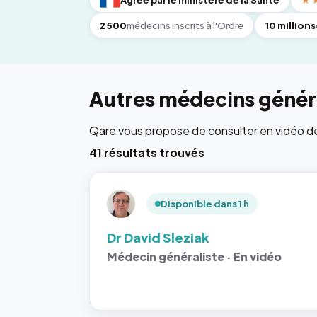
Agréé par le ministère de la Santé
★
2 500
médecins inscrits à l'Ordre
10 millions
Autres médecins généra
Qare vous propose de consulter en vidéo de 6
41 résultats trouvés
Disponible dans 1 h
Dr David Sleziak
Médecin généraliste · En vidéo