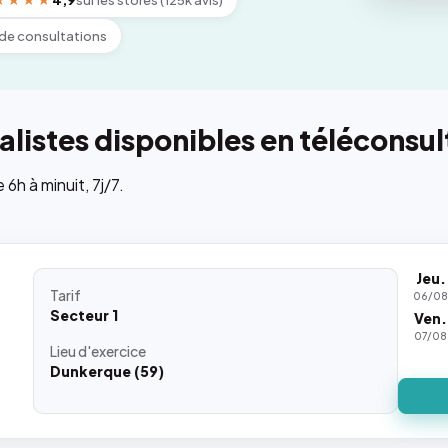
★★★★
4,9
sur les stores (125k avis)
de consultations
listes disponibles en téléconsul
h à minuit, 7j/7.
Jeu.
Tarif
06/0
Secteur 1
Ven.
07/08
Lieu
d'exercice
Dunkerque (59)