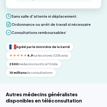
Sans salle d'attente ni déplacement.
Ordonnance ou arrêt de travail si nécessaire
Consultations remboursables
*
Agréé par le ministère de la Santé
★★★★★
4,9
sur les stores (125k avis)
2 500
médecins inscrits à l'Ordre
10 millions
de consultations
Autres médecins généralistes
disponibles en téléconsultation