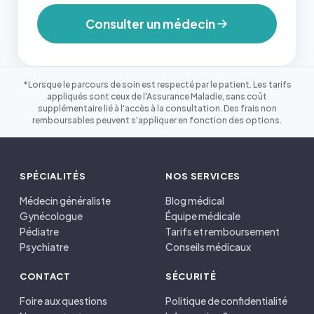
Consulter un médecin
*Lorsque le parcours de soin est respecté par le patient. Les tarifs
appliqués sont ceux de l'Assurance Maladie, sans coût
supplémentaire lié à l'accès à la consultation. Des frais non
remboursables peuvent s'appliquer en fonction des options.
SPÉCIALITÉS
NOS SERVICES
Médecin généraliste
Blog médical
Gynécologue
Équipe médicale
Pédiatre
Tarifs et remboursement
Psychiatre
Conseils médicaux
CONTACT
SÉCURITÉ
Foire aux questions
Politique de confidentialité