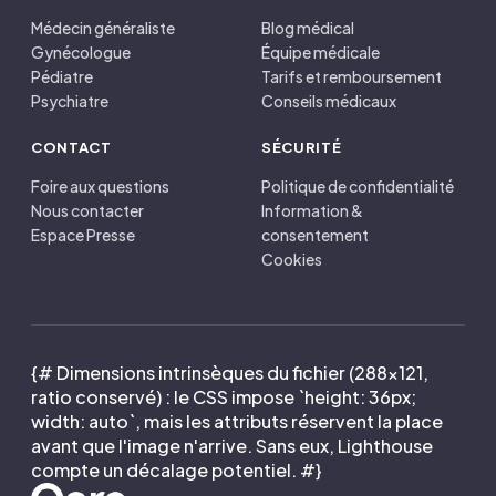
Médecin généraliste
Blog médical
Gynécologue
Équipe médicale
Pédiatre
Tarifs et remboursement
Psychiatre
Conseils médicaux
CONTACT
SÉCURITÉ
Foire aux questions
Politique de confidentialité
Nous contacter
Information &
Espace Presse
consentement
Cookies
{# Dimensions intrinsèques du fichier (288×121,
ratio conservé) : le CSS impose `height: 36px;
width: auto`, mais les attributs réservent la place
avant que l'image n'arrive. Sans eux, Lighthouse
compte un décalage potentiel. #}