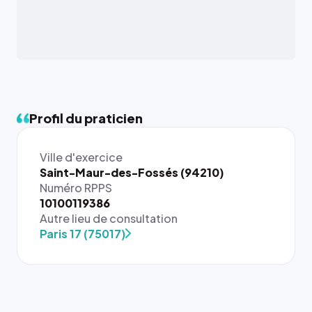
Profil du praticien
Ville d'exercice
Saint-Maur-des-Fossés (94210)
Numéro RPPS
{# 40×40
10100119386
: la taille
Autre lieu de consultation
rendue par
Paris 17 (75017)
`.profile-
picture`,
et un
rapport 1:1
qui reste