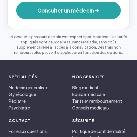
Consulter un médecin
*Lorsque le parcours de soin est respecté par le patient. Les tarifs
appliqués sont ceux de l'Assurance Maladie, sans coût
supplémentaire lié à l'accès à la consultation. Des frais non
remboursables peuvent s'appliquer en fonction des options.
SPÉCIALITÉS
NOS SERVICES
Médecin généraliste
Blog médical
Gynécologue
Équipe médicale
Pédiatre
Tarifs et remboursement
Psychiatre
Conseils médicaux
CONTACT
SÉCURITÉ
Foire aux questions
Politique de confidentialité