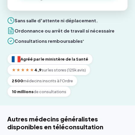
Sans salle d'attente ni déplacement.
Ordonnance ou arrêt de travail si nécessaire
Consultations remboursables
*
Agréé par le ministère de la Santé
★★★★★
4,9
sur les stores (125k avis)
2 500
médecins inscrits à l'Ordre
10 millions
de consultations
Autres médecins généralistes
disponibles en téléconsultation