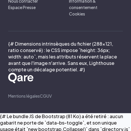
Nous contacter
Information &
Espace Presse
consentement
Cookies
{# Dimensions intrinsèques du fichier (288×121,
ratio conservé) : le CSS impose `height: 36px;
width: auto`, mais les attributs réservent la place
avant que l'image n'arrive. Sans eux, Lighthouse
compte un décalage potentiel. #}
Mentions légales
CGUV
{# Le bundle JS de Bootstrap (81 Ko) a été retiré : aucun
gabarit ne porte de `data-bs-toggle`, et son unique
usage était `new bootstrap.Collapse()` dans `directory.js`