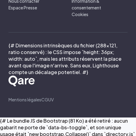
Nous contacter
Information &
Espace Presse
consentement
Cookies
{# Dimensions intrinsèques du fichier (288×121,
ratio conservé) : le CSS impose `height: 36px;
width: auto`, mais les attributs réservent la place
avant que l'image n'arrive. Sans eux, Lighthouse
compte un décalage potentiel. #}
Mentions légales
CGUV
{# Le bundle JS de Bootstrap (81 Ko) a été retiré : aucun
gabarit ne porte de `data-bs-toggle`, et son unique
usage était `new bootstrap.Collapse()` dans `directory.js`