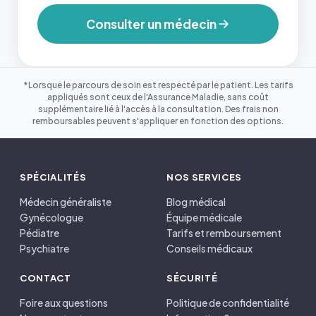
Consulter un médecin
*Lorsque le parcours de soin est respecté par le patient. Les tarifs
appliqués sont ceux de l'Assurance Maladie, sans coût
supplémentaire lié à l'accès à la consultation. Des frais non
remboursables peuvent s'appliquer en fonction des options.
SPÉCIALITÉS
NOS SERVICES
Médecin généraliste
Blog médical
Gynécologue
Équipe médicale
Pédiatre
Tarifs et remboursement
Psychiatre
Conseils médicaux
CONTACT
SÉCURITÉ
Foire aux questions
Politique de confidentialité