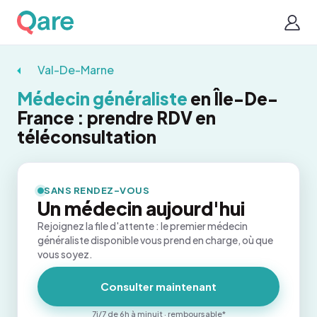
Val-De-Marne
Médecin généraliste
en Île-De-
France : prendre RDV en
téléconsultation
SANS RENDEZ-VOUS
Un médecin aujourd'hui
Rejoignez la file d'attente : le premier médecin
généraliste disponible vous prend en charge, où que
vous soyez.
Consulter maintenant
7j/7 de 6h à minuit · remboursable*