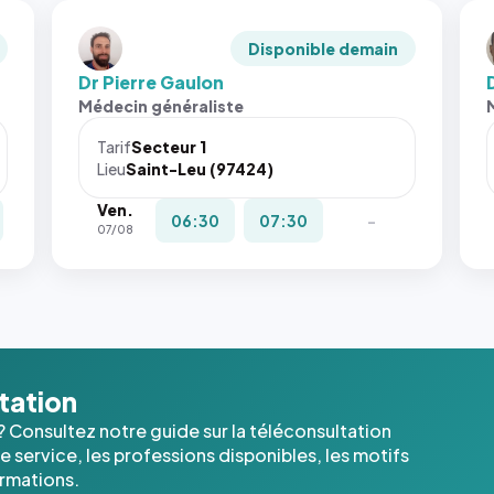
Disponible demain
Dr Pierre Gaulon
Médecin généraliste
Tarif
Secteur 1
Lieu
Saint-Leu (97424)
Ven.
06:30
07:30
-
07/08
ltation
? Consultez notre guide sur la téléconsultation
 service, les professions disponibles, les motifs
ormations.