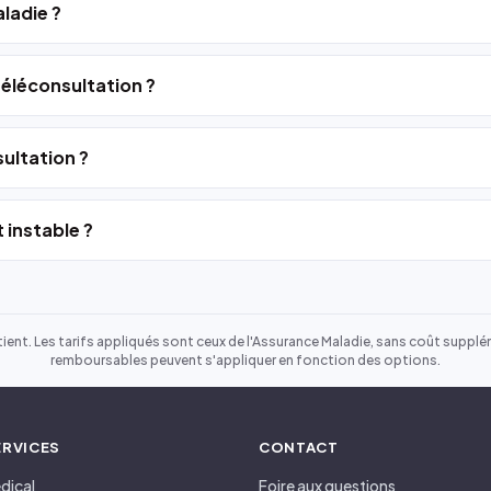
ladie ?
 téléconsultation ?
ultation ?
 instable ?
ient. Les tarifs appliqués sont ceux de l'Assurance Maladie, sans coût suppléme
remboursables peuvent s'appliquer en fonction des options.
ERVICES
CONTACT
dical
Foire aux questions