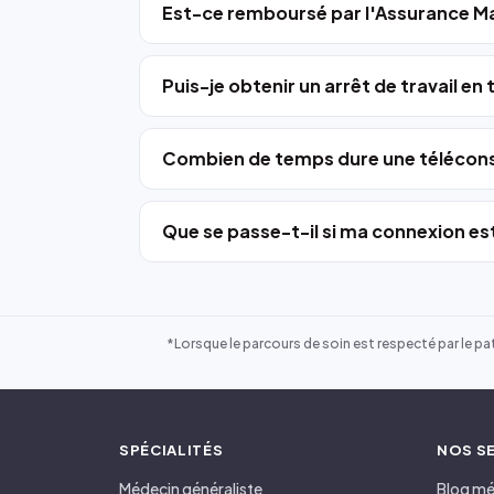
Est-ce remboursé par l'Assurance Ma
Puis-je obtenir un arrêt de travail en
Combien de temps dure une télécons
Que se passe-t-il si ma connexion est
*Lorsque le parcours de soin est respecté par le pat
SPÉCIALITÉS
NOS S
Médecin généraliste
Blog mé