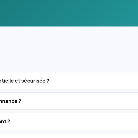
tielle et sécurisée ?
nnance ?
ant ?