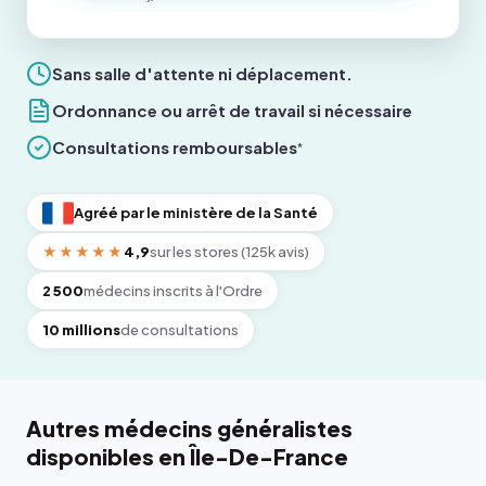
Sans salle d'attente ni déplacement.
Ordonnance ou arrêt de travail si nécessaire
Consultations remboursables
*
Agréé par le ministère de la Santé
★★★★★
4,9
sur les stores (125k avis)
2 500
médecins inscrits à l'Ordre
10 millions
de consultations
Autres médecins généralistes
disponibles en Île-De-France