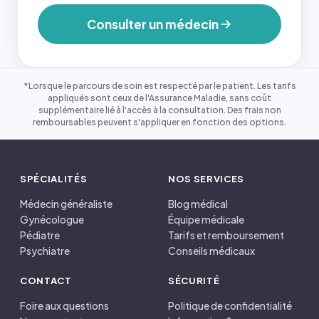
Consulter un médecin
*Lorsque le parcours de soin est respecté par le patient. Les tarifs
appliqués sont ceux de l'Assurance Maladie, sans coût
supplémentaire lié à l'accès à la consultation. Des frais non
remboursables peuvent s'appliquer en fonction des options.
SPÉCIALITÉS
NOS SERVICES
Médecin généraliste
Blog médical
Gynécologue
Équipe médicale
Pédiatre
Tarifs et remboursement
Psychiatre
Conseils médicaux
CONTACT
SÉCURITÉ
Foire aux questions
Politique de confidentialité