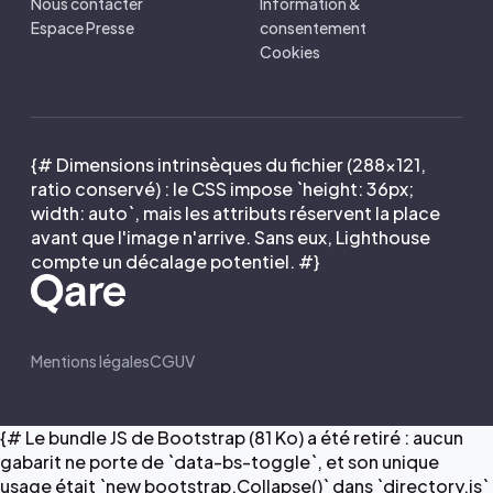
Nous contacter
Information &
Espace Presse
consentement
Cookies
{# Dimensions intrinsèques du fichier (288×121,
ratio conservé) : le CSS impose `height: 36px;
width: auto`, mais les attributs réservent la place
avant que l'image n'arrive. Sans eux, Lighthouse
compte un décalage potentiel. #}
Mentions légales
CGUV
{# Le bundle JS de Bootstrap (81 Ko) a été retiré : aucun
gabarit ne porte de `data-bs-toggle`, et son unique
usage était `new bootstrap.Collapse()` dans `directory.js`