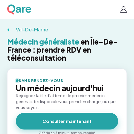
Val-De-Marne
Médecin généraliste
en Île-De-
France : prendre RDV en
téléconsultation
SANS RENDEZ-VOUS
Un médecin aujourd'hui
Rejoignez la file d'attente : le premier médecin
généraliste disponible vous prend en charge, où que
vous soyez.
Consulter maintenant
7j/7 de 6h à minuit · remboursable*