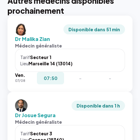
Autres médecins disponibles
prochainement
Disponible dans 51 min
Dr Malika Zian
Médecin généraliste
Tarif
Secteur 1
Lieu
Marseille 14 (13014)
Ven.
07:50
-
-
07/08
Disponible dans 1 h
Dr Josue Segura
Médecin généraliste
Tarif
Secteur 3
Lieu
Cosnac (19360)