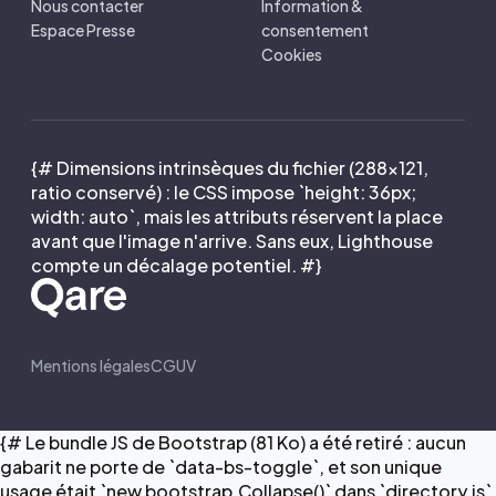
Nous contacter
Information &
Espace Presse
consentement
Cookies
{# Dimensions intrinsèques du fichier (288×121,
ratio conservé) : le CSS impose `height: 36px;
width: auto`, mais les attributs réservent la place
avant que l'image n'arrive. Sans eux, Lighthouse
compte un décalage potentiel. #}
Mentions légales
CGUV
{# Le bundle JS de Bootstrap (81 Ko) a été retiré : aucun
gabarit ne porte de `data-bs-toggle`, et son unique
usage était `new bootstrap.Collapse()` dans `directory.js`