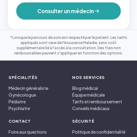
Consulter un médecin
*Lorsque le parcours de soin est respecté par le patient. Les tarifs
appliqués sont ceux de l'Assurance Maladie, sans coût
supplémentaire lié à l'accès à la consultation. Des frais non
remboursables peuvent s'appliquer en fonction des options.
SPÉCIALITÉS
NOS SERVICES
Médecin généraliste
Blog médical
Gynécologue
Équipe médicale
Pédiatre
Tarifs et remboursement
Psychiatre
Conseils médicaux
CONTACT
SÉCURITÉ
Foire aux questions
Politique de confidentialité