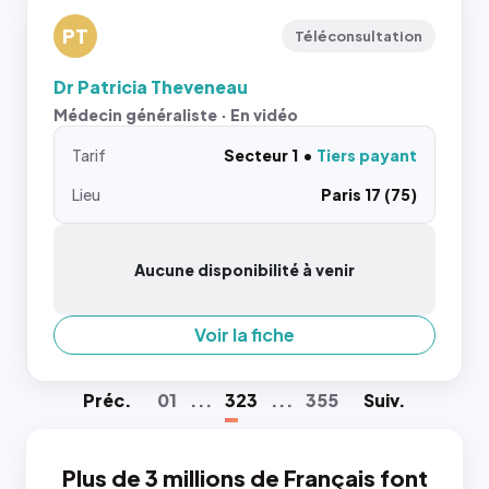
PT
Téléconsultation
Dr Patricia Theveneau
Médecin généraliste · En vidéo
Tarif
Secteur 1
Tiers payant
Lieu
Paris 17 (75)
Aucune disponibilité à venir
Voir la fiche
Préc
.
01
...
323
...
355
Suiv
.
Plus de 3 millions de Français font