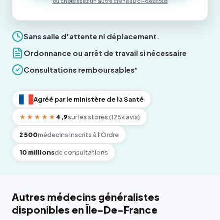
ou choisissez un autre créneau ci-dessous
Sans salle d'attente ni déplacement.
Ordonnance ou arrêt de travail si nécessaire
Consultations remboursables
*
Agréé par le ministère de la Santé
★★★★★
4,9
sur les stores (125k avis)
2 500
médecins inscrits à l'Ordre
10 millions
de consultations
Autres médecins généralistes
disponibles en Île-De-France