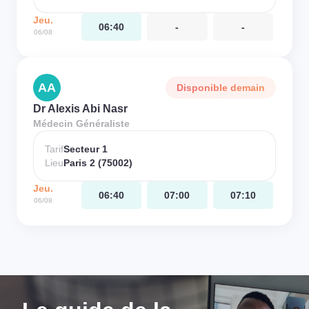
Jeu.
06:40
-
-
06/08
AA
Disponible demain
Dr Alexis Abi Nasr
Médecin Généraliste
Tarif
Secteur 1
Lieu
Paris 2 (75002)
Jeu.
06:40
07:00
07:10
06/08