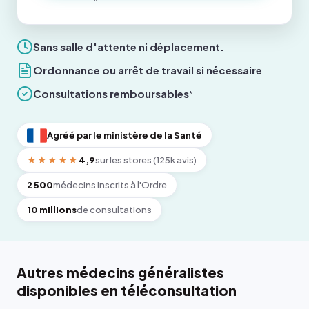
Sans salle d'attente ni déplacement.
Ordonnance ou arrêt de travail si nécessaire
Consultations remboursables
*
Agréé par le ministère de la Santé
★★★★★
4,9
sur les stores (125k avis)
2 500
médecins inscrits à l'Ordre
10 millions
de consultations
Autres médecins généralistes
disponibles en téléconsultation