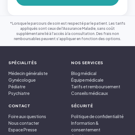
*Lorsque le parcours de soin est respecté par le patient. Les tarifs
appliqués sont ceux de l'Assurance Maladie, sans coût
supplémentaire lié à l'accès à la consultation. Des frais non
remboursables peuvent s'appliquer en fonction des options.
SPÉCIALITÉS
NOS SERVICES
Médecin généraliste
Blog médical
Gynécologue
Équipe médicale
Pédiatre
Tarifs et remboursement
Psychiatre
Conseils médicaux
CONTACT
SÉCURITÉ
Foire aux questions
Politique de confidentialité
Nous contacter
Information &
Espace Presse
consentement