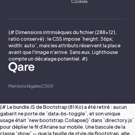
Cookies
{# Dimensions intrinsèques du fichier (288×121,
ratio conservé) : le CSS impose `height: 36px;
width: auto`, mais les attributs réservent la place
avant que l'image n'arrive. Sans eux, Lighthouse
compte un décalage potentiel. #}
Mentions légales
CGUV
{# Le bundle JS de Bootstrap (81 Ko) a été retiré : aucun
gabarit ne porte de `data-bs-toggle`, et son unique
usage était `new bootstrap.Collapse()` dans `directory.js`
pour déplier le fil d'Ariane sur mobile. Une bascule de la
classe `show` — que la feuille de style de Bootstrap, elle,