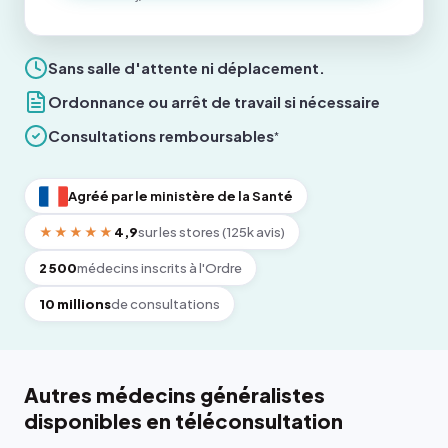
Sans salle d'attente ni déplacement.
Ordonnance ou arrêt de travail si nécessaire
Consultations remboursables
*
Agréé par le ministère de la Santé
★★★★★
4,9
sur les stores (125k avis)
2 500
médecins inscrits à l'Ordre
10 millions
de consultations
Autres médecins généralistes
disponibles en téléconsultation