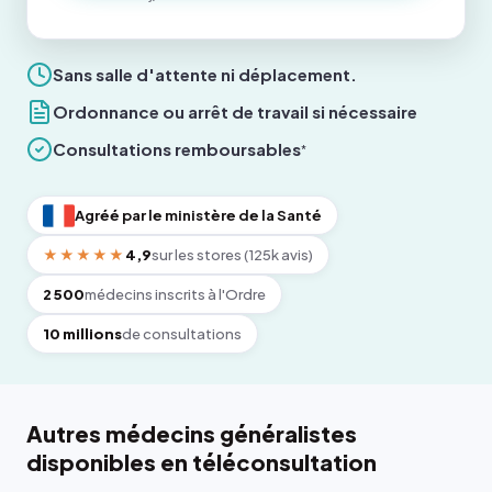
Sans salle d'attente ni déplacement.
Ordonnance ou arrêt de travail si nécessaire
Consultations remboursables
*
Agréé par le ministère de la Santé
★★★★★
4,9
sur les stores (125k avis)
2 500
médecins inscrits à l'Ordre
10 millions
de consultations
Autres médecins généralistes
disponibles en téléconsultation