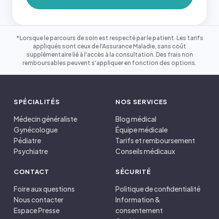
*Lorsque le parcours de soin est respecté par le patient. Les tarifs
appliqués sont ceux de l'Assurance Maladie, sans coût
supplémentaire lié à l'accès à la consultation. Des frais non
remboursables peuvent s'appliquer en fonction des options.
SPÉCIALITÉS
NOS SERVICES
Médecin généraliste
Blog médical
Gynécologue
Équipe médicale
Pédiatre
Tarifs et remboursement
Psychiatre
Conseils médicaux
CONTACT
SÉCURITÉ
Foire aux questions
Politique de confidentialité
Nous contacter
Information &
Espace Presse
consentement