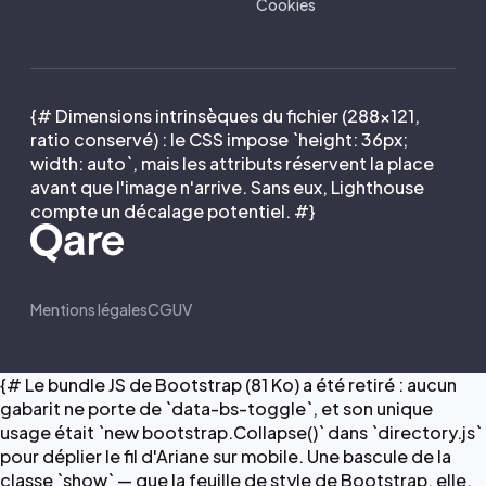
Cookies
{# Dimensions intrinsèques du fichier (288×121,
ratio conservé) : le CSS impose `height: 36px;
width: auto`, mais les attributs réservent la place
avant que l'image n'arrive. Sans eux, Lighthouse
compte un décalage potentiel. #}
Mentions légales
CGUV
{# Le bundle JS de Bootstrap (81 Ko) a été retiré : aucun
gabarit ne porte de `data-bs-toggle`, et son unique
usage était `new bootstrap.Collapse()` dans `directory.js`
pour déplier le fil d'Ariane sur mobile. Une bascule de la
classe `show` — que la feuille de style de Bootstrap, elle,